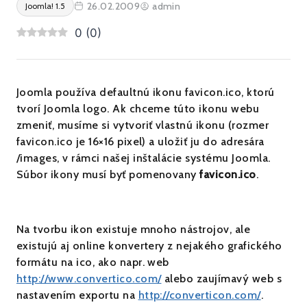
26.02.2009
admin
Joomla! 1.5
0
(
0
)
Joomla používa defaultnú ikonu favicon.ico, ktorú
tvorí Joomla logo. Ak chceme túto ikonu webu
zmeniť, musíme si vytvoriť vlastnú ikonu (rozmer
favicon.ico je 16×16 pixel) a uložiť ju do adresára
/images, v rámci našej inštalácie systému Joomla.
Súbor ikony musí byť pomenovany
favicon.ico
.
Na tvorbu ikon existuje mnoho nástrojov, ale
existujú aj online konvertery z nejakého grafického
formátu na ico, ako napr. web
http://www.convertico.com/
alebo zaujímavý web s
nastavením exportu na
http://converticon.com/
.