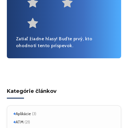
Useful
Fairly useful
Very useful
Zatiaľ žiadne hlasy! Buďte prvý, kto
ohodnotí tento príspevok.
Kategórie článkov
+
Aplikácie
(3)
+
Linux
ATM
(2)
(21)