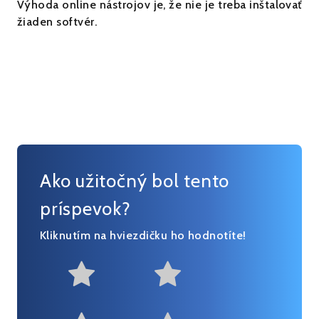
Výhoda online nástrojov je, že nie je treba inštalovať
žiaden softvér.
Ako užitočný bol tento
príspevok?
Kliknutím na hviezdičku ho hodnotíte!
Not at all useful
Somewhat us