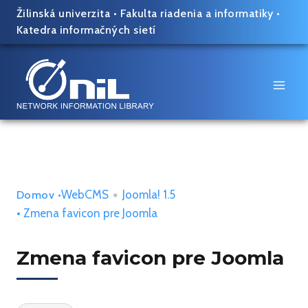
Skip
Žilinská univerzita
•
Fakulta riadenia a informatiky
•
to
Katedra informačných sietí
content
WebCMS
•
Joomla! 1.5
Domov
•
• Zmena favicon pre Joomla
Zmena favicon pre Joomla