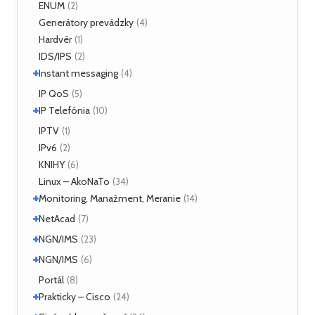
ATM Linux
ENUM
(4)
(2)
+
Hardvér
Generátory prevádzky
(6)
(4)
Hardvér
(1)
ForeRunner LE155
(5)
IDS/IPS
(2)
+
Instant messaging
(4)
SIMPLE
IP QoS
(2)
(5)
+
XMPP
IP Telefónia
(2)
(10)
VoIP
IPTV
(4)
(1)
IPv6
(2)
KNIHY
(6)
Linux – AkoNaTo
(34)
+
Monitoring, Manažment, Meranie
(14)
+
Nástroje
NetAcad
(3)
(7)
NetFlow
(2)
+
CCNA
NGN/IMS
(2)
(23)
sFlow
(1)
Príklady
(2)
+
Kamailio IMS
NGN/IMS
(16)
(6)
SNMP
(3)
OpenIMSCore
(5)
Kamailio IMS
Portál
(2)
(8)
+
OpenIMSCore
Prakticky – Cisco
(3)
(24)