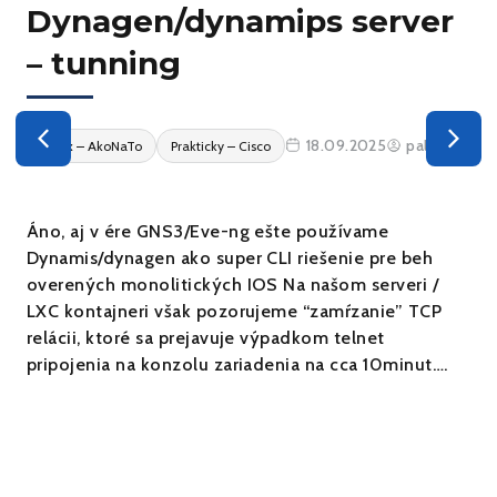
Dynagen/dynamips server
– tunning
18.09.2025
palo73
Linux – AkoNaTo
Prakticky – Cisco
Áno, aj v ére GNS3/Eve-ng ešte používame
Dynamis/dynagen ako super CLI riešenie pre beh
overených monolitických IOS Na našom serveri /
LXC kontajneri však pozorujeme “zamŕzanie” TCP
relácii, ktoré sa prejavuje výpadkom telnet
pripojenia na konzolu zariadenia na cca 10minut….