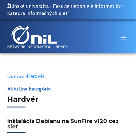
Skip
Žilinská univerzita
•
Fakulta riadenia a informatiky
•
to
Katedra informačných sietí
content
Hardvér
Domov
•
Aktuálna kategória:
Hardvér
Inštalácia Debianu na SunFire v120 cez
sieť