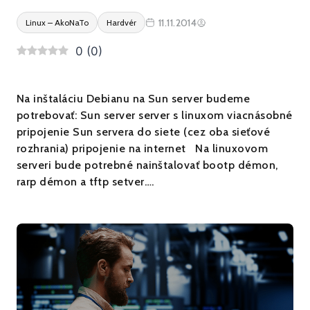
11.11.2014
Linux – AkoNaTo
Hardvér
0
(
0
)
Na inštaláciu Debianu na Sun server budeme
potrebovať: Sun server server s linuxom viacnásobné
pripojenie Sun servera do siete (cez oba sieťové
rozhrania) pripojenie na internet Na linuxovom
serveri bude potrebné nainštalovať bootp démon,
rarp démon a tftp setver….