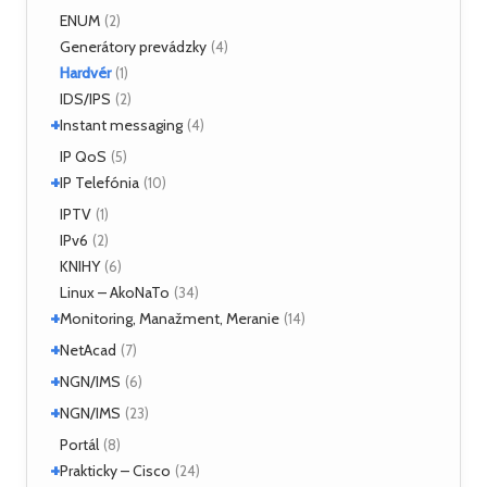
ATM Linux
ENUM
(4)
(2)
+
Hardvér
Generátory prevádzky
(6)
(4)
Hardvér
(1)
ForeRunner LE155
(5)
IDS/IPS
(2)
+
Instant messaging
(4)
SIMPLE
IP QoS
(2)
(5)
+
XMPP
IP Telefónia
(2)
(10)
VoIP
IPTV
(4)
(1)
IPv6
(2)
KNIHY
(6)
Linux – AkoNaTo
(34)
+
Monitoring, Manažment, Meranie
(14)
+
Nástroje
NetAcad
(3)
(7)
NetFlow
(2)
+
CCNA
NGN/IMS
(2)
(6)
sFlow
(1)
Príklady
(2)
+
Kamailio IMS
NGN/IMS
(2)
(23)
SNMP
(3)
OpenIMSCore
(3)
Kamailio IMS
Portál
(16)
(8)
+
OpenIMSCore
Prakticky – Cisco
(5)
(24)