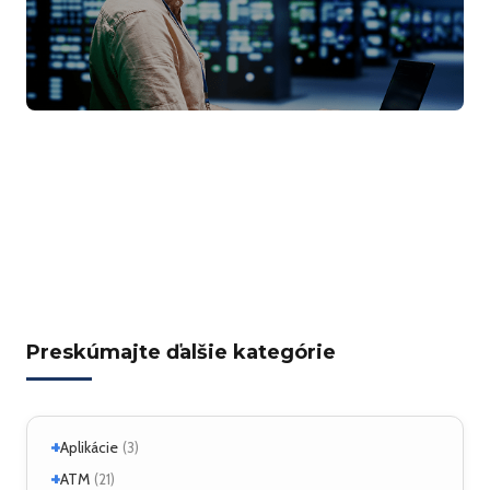
Preskúmajte ďalšie kategórie
+
Aplikácie
(3)
+
Linux
ATM
(2)
(21)