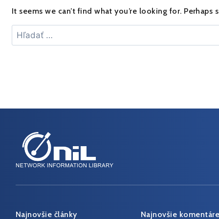
It seems we can’t find what you’re looking for. Perhaps 
Hľadať:
Najnovšie články
Najnovšie komentár