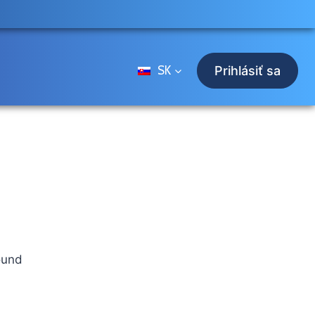
SK
Prihlásiť sa
ound