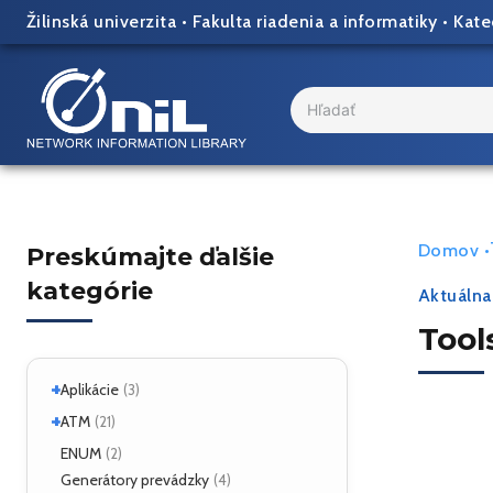
Skip
Žilinská univerzita
•
Fakulta riadenia a informatiky
•
Kate
to
content
Search
...
Domov
•
Preskúmajte ďalšie
kategórie
Aktuálna
Tool
+
Aplikácie
(3)
+
Linux
ATM
(2)
(21)
ATM Linux
ENUM
(4)
(2)
+
Hardvér
Generátory prevádzky
(6)
(4)