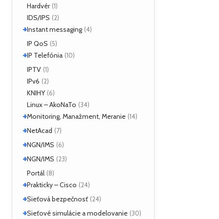
Hardvér
(1)
ForeRunner LE155
(5)
IDS/IPS
(2)
+
Instant messaging
(4)
SIMPLE
IP QoS
(2)
(5)
+
XMPP
IP Telefónia
(2)
(10)
VoIP
IPTV
(4)
(1)
IPv6
(2)
KNIHY
(6)
Linux – AkoNaTo
(34)
+
Monitoring, Manažment, Meranie
(14)
+
Nástroje
NetAcad
(3)
(7)
NetFlow
(2)
+
CCNA
NGN/IMS
(2)
(6)
sFlow
(1)
Príklady
(2)
+
Kamailio IMS
NGN/IMS
(2)
(23)
SNMP
(3)
OpenIMSCore
(3)
Kamailio IMS
Portál
(16)
(8)
+
OpenIMSCore
Prakticky – Cisco
(5)
(24)
+
ASA
Sieťová bezpečnosť
(1)
(24)
Monitoring
(1)
+
Analyzátory
Sieťové simulácie a modelovanie
(1)
(30)