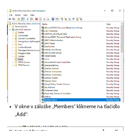
V okne v záložke „Members“ klikneme na tlačidlo
„Add“: