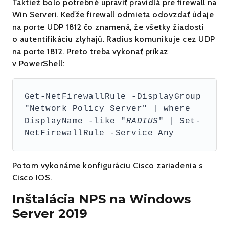
Taktiež bolo potrebné upraviť pravidlá pre firewall na
Win Serveri. Keďže firewall odmieta odovzdať údaje
na porte UDP 1812 čo znamená, že všetky žiadosti
o autentifikáciu zlyhajú. Radius komunikuje cez UDP
na porte 1812. Preto treba vykonať príkaz
v PowerShell:
Get-NetFirewallRule -DisplayGroup 
"Network Policy Server" | where 
DisplayName -like "
RADIUS
" | Set-
NetFirewallRule -Service Any
Potom vykonáme konfiguráciu Cisco zariadenia s
Cisco IOS.
Inštalácia NPS na Windows
Server 2019