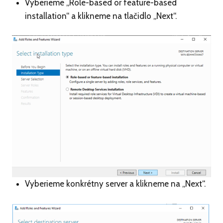
Vyberieme „Role-based or feature-based
installation“ a klikneme na tlačidlo „Next“.
Vyberieme konkrétny server a klikneme na „Next“.