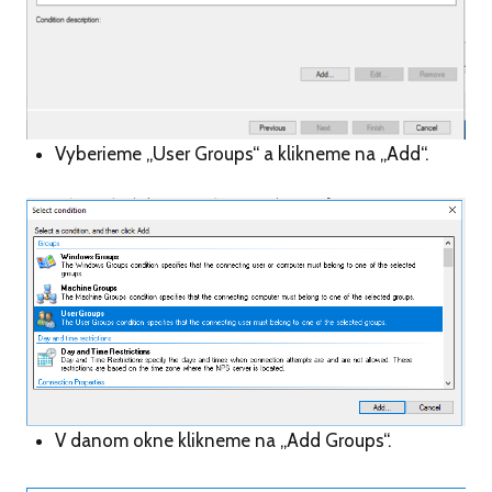
Vyberieme „User Groups“ a klikneme na „Add“.
V danom okne klikneme na „Add Groups“.