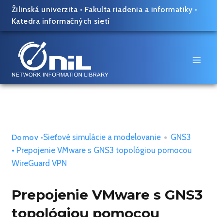
Skip
Žilinská univerzita
•
Fakulta riadenia a informatiky
•
to
Katedra informačných sietí
content
Sieťové simulácie a modelovanie
•
GNS3
Domov
•
• Prepojenie VMware s GNS3 topológiou pomocou
WireGuard VPN
Prepojenie VMware s GNS3
topológiou pomocou