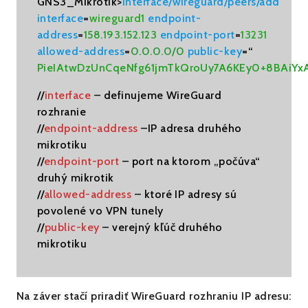
GNS3_Mikrotik>
interface/wireguard/peers/add
interface
=
wireguard1
endpoint-
address
=
158.193.152.123
endpoint-port
=
13231
allowed-address
=
0.0.0.0/0
public-key
=“
PieIAtwDzUnCqeNfg61jmTkQroUy7A6KEy0+8BAiYx
//
interface
– definujeme WireGuard
rozhranie
//
endpoint-address
–IP adresa druhého
mikrotiku
//
endpoint-port
– port na ktorom „počúva“
druhý mikrotik
//
allowed-address
– ktoré IP adresy sú
povolené vo VPN tunely
//
public-key
– verejný kľúč druhého
mikrotiku
Na záver stačí priradiť WireGuard rozhraniu IP adresu: