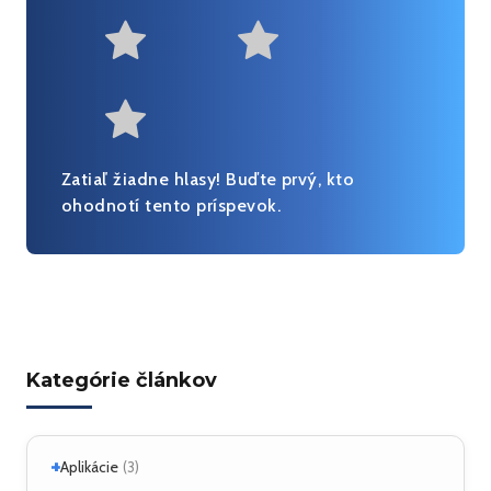
Not at all useful
Somewhat us
Useful
Fairly useful
Very useful
Zatiaľ žiadne hlasy! Buďte prvý, kto
ohodnotí tento príspevok.
Kategórie článkov
+
Aplikácie
(3)