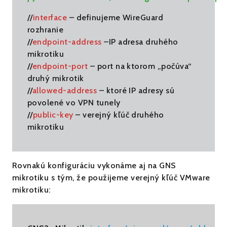
//
interface
– definujeme WireGuard
rozhranie
//
endpoint-address
–IP adresa druhého
mikrotiku
//
endpoint-port
– port na ktorom „počúva“
druhý mikrotik
//
allowed-address
– ktoré IP adresy sú
povolené vo VPN tunely
//
public-key
– verejný kľúč druhého
mikrotiku
Rovnakú konfiguráciu vykonáme aj na GNS
mikrotiku s tým, že použijeme verejný kľúč VMware
mikrotiku: