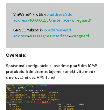
VmWareMikrotik>
ip address/add
address
=
10.0.0.2/30
interface
=
wireguard1
GNS3_Mikrotik>
ip address/add
address
=
10.0.0.1/30
interface
=
wireguard1
Overenie
:
Správnosť konfigurácie si overíme použitím ICMP
protokolu, kde skontrolujeme konektivitu medzi
smerovačmi cez VPN tunel.