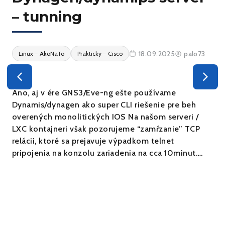
– tunning
18.09.2025
palo73
Linux – AkoNaTo
Prakticky – Cisco
Áno, aj v ére GNS3/Eve-ng ešte používame
Dynamis/dynagen ako super CLI riešenie pre beh
overených monolitických IOS Na našom serveri /
LXC kontajneri však pozorujeme “zamŕzanie” TCP
relácii, ktoré sa prejavuje výpadkom telnet
pripojenia na konzolu zariadenia na cca 10minut….