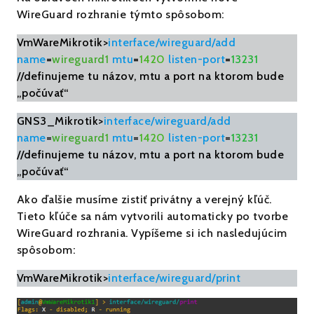
WireGuard rozhranie týmto spôsobom:
VmWareMikrotik>
interface/wireguard/add
name
=
wireguard1
mtu
=
1420
listen-port
=
13231
//definujeme tu názov, mtu a port na ktorom bude
„počúvať“
GNS3_Mikrotik>
interface/wireguard/add
name
=
wireguard1
mtu
=
1420
listen-port
=
13231
//definujeme tu názov, mtu a port na ktorom bude
„počúvať“
Ako ďalšie musíme zistiť privátny a verejný kľúč.
Tieto kľúče sa nám vytvorili automaticky po tvorbe
WireGuard rozhrania. Vypíšeme si ich nasledujúcim
spôsobom:
VmWareMikrotik>
interface/wireguard/print