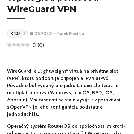
WireGuard VPN
18.05.2022
Marek Plostica
GNS3
0
(
0
)
WireGuard je „lightweight“ virtuálna privátna sieť
(VPN), ktorá podporuje pripojenia IPv4 a IPv6.
Pôvodne bol vydaný pre jadro Linuxu ale teraz je
multiplatformový (Windows, macOS, BSD, iOS,
Android). V súčasnosti sa stále vyvíja a v porovnaní
s OpenVPN je jeho konfigurácia podstatne
jednoduchšia.
Operačný systém RouterOS od spoločnosti Mikrotik
od verzie 7 ponúka možnosť využiť WireGuard ako