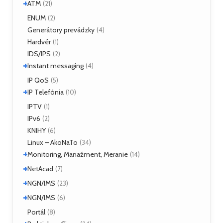
+
Linux
ATM
(2)
(21)
ATM Linux
ENUM
(4)
(2)
+
Hardvér
Generátory prevádzky
(6)
(4)
Hardvér
(1)
ForeRunner LE155
(5)
IDS/IPS
(2)
+
Instant messaging
(4)
SIMPLE
IP QoS
(2)
(5)
+
XMPP
IP Telefónia
(2)
(10)
VoIP
IPTV
(4)
(1)
IPv6
(2)
KNIHY
(6)
Linux – AkoNaTo
(34)
+
Monitoring, Manažment, Meranie
(14)
+
Nástroje
NetAcad
(3)
(7)
NetFlow
(2)
+
CCNA
NGN/IMS
(2)
(23)
sFlow
(1)
Príklady
(2)
+
Kamailio IMS
NGN/IMS
(16)
(6)
SNMP
(3)
OpenIMSCore
(5)
Kamailio IMS
Portál
(2)
(8)