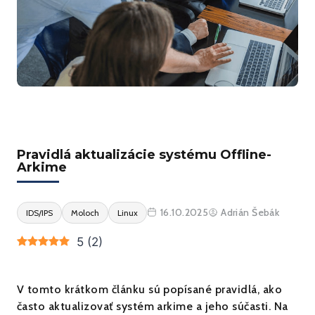
Pravidlá aktualizácie systému Offline-
Arkime
16.10.2025
Adrián Šebák
IDS/IPS
Moloch
Linux
5
(
2
)
V tomto krátkom článku sú popísané pravidlá, ako
často aktualizovať systém arkime a jeho súčasti. Na