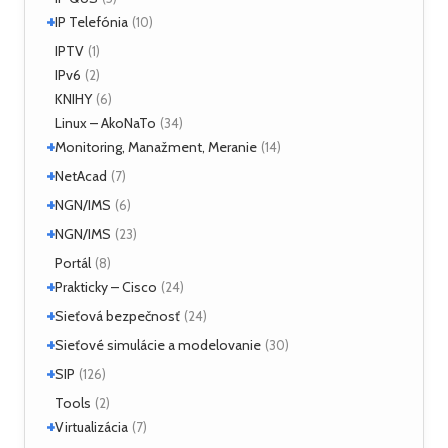
+
XMPP
IP Telefónia
(2)
(10)
VoIP
IPTV
(4)
(1)
IPv6
(2)
KNIHY
(6)
Linux – AkoNaTo
(34)
+
Monitoring, Manažment, Meranie
(14)
+
Nástroje
NetAcad
(3)
(7)
NetFlow
(2)
+
CCNA
NGN/IMS
(2)
(6)
sFlow
(1)
Príklady
(2)
+
Kamailio IMS
NGN/IMS
(2)
(23)
SNMP
(3)
OpenIMSCore
(3)
Kamailio IMS
Portál
(16)
(8)
+
OpenIMSCore
Prakticky – Cisco
(5)
(24)
+
ASA
Sieťová bezpečnosť
(1)
(24)
Monitoring
(1)
+
Analyzátory
Sieťové simulácie a modelovanie
(1)
(30)
QoS
(1)
Moloch
(16)
+
Dynamips/Dynagen
SIP
(1)
(126)
+
Routing
+
(5)
Nástroje
(4)
GNS3
+
(7)
Aplikačné servery
Tools
(15)
(2)
OSPF
Switching
(3)
(1)
Logon
TLS
Opnet
(1)
(1)
(10)
+
Virtualizácia
(7)
Mobicents
Asterisk
(13)
(12)
WAN
(2)
Útoky
UNetLab
(2)
(1)