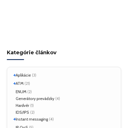
Kategórie článkov
+
Aplikácie
(3)
+
Linux
ATM
(2)
(21)
ATM Linux
ENUM
(4)
(2)
+
Hardvér
Generátory prevádzky
(6)
(4)
Hardvér
(1)
ForeRunner LE155
(5)
IDS/IPS
(2)
+
Instant messaging
(4)
SIMPLE
IP QoS
(2)
(5)