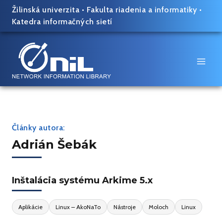
Skip
Žilinská univerzita
•
Fakulta riadenia a informatiky
•
to
Katedra informačných sietí
content
Články autora:
Adrián Šebák
Inštalácia systému Arkime 5.x
Aplikácie
Linux – AkoNaTo
Nástroje
Moloch
Linux