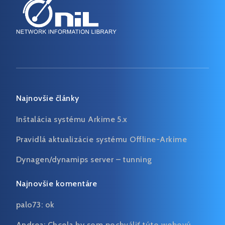
Najnovšie články
Inštalácia systému Arkime 5.x
Pravidlá aktualizácie systému Offline-Arkime
Dynagen/dynamips server – tunning
Najnovšie komentáre
palo73:
ok
Andrea:
Chcela by som pochváliť túto webovú