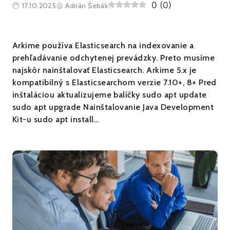
0
(
0
)
17.10.2025
Adrián Šebák
Arkime používa Elasticsearch na indexovanie a
prehľadávanie odchytenej prevádzky. Preto musíme
najskôr nainštalovať Elasticsearch. Arkime 5.x je
kompatibilný s Elasticsearchom verzie 7.10+, 8+ Pred
inštaláciou aktualizujeme balíčky sudo apt update
sudo apt upgrade Nainštalovanie Java Development
Kit-u sudo apt install…