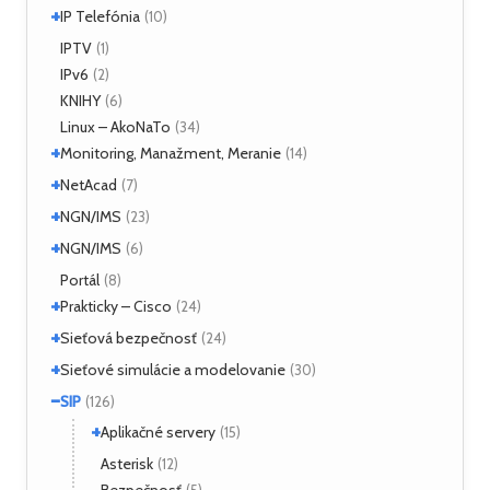
+
XMPP
IP Telefónia
(2)
(10)
VoIP
IPTV
(4)
(1)
IPv6
(2)
KNIHY
(6)
Linux – AkoNaTo
(34)
+
Monitoring, Manažment, Meranie
(14)
+
Nástroje
NetAcad
(3)
(7)
NetFlow
(2)
+
CCNA
NGN/IMS
(2)
(23)
sFlow
(1)
Príklady
(2)
+
Kamailio IMS
NGN/IMS
(16)
(6)
SNMP
(3)
OpenIMSCore
(5)
Kamailio IMS
Portál
(2)
(8)
+
OpenIMSCore
Prakticky – Cisco
(3)
(24)
+
ASA
Sieťová bezpečnosť
(1)
(24)
Monitoring
(1)
+
Analyzátory
Sieťové simulácie a modelovanie
(1)
(30)
QoS
(1)
Moloch
(16)
−
Dynamips/Dynagen
SIP
(1)
(126)
+
Routing
+
(5)
Nástroje
(4)
GNS3
+
(7)
Aplikačné servery
(15)
OSPF
Switching
(3)
(1)
Logon
TLS
Opnet
(1)
(1)
(10)
Mobicents
Asterisk
(13)
(12)
WAN
(2)
Útoky
UNetLab
(2)
(1)