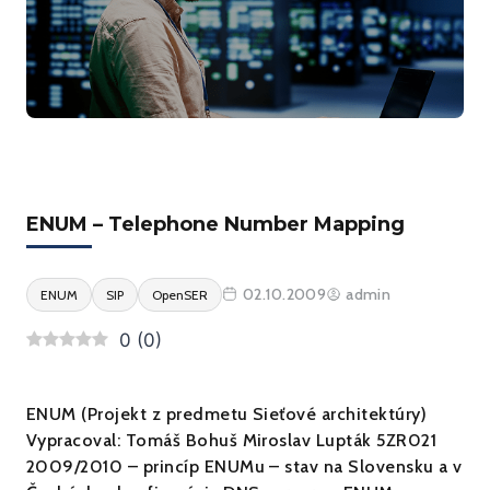
ENUM – Telephone Number Mapping
02.10.2009
admin
ENUM
SIP
OpenSER
0
(
0
)
ENUM (Projekt z predmetu Sieťové architektúry)
Vypracoval: Tomáš Bohuš Miroslav Lupták 5ZR021
2009/2010 – princíp ENUMu – stav na Slovensku a v