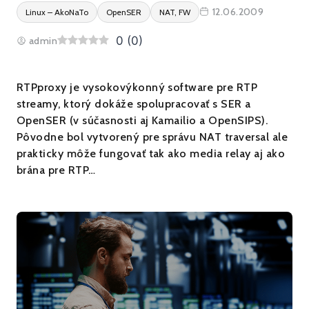
12.06.2009
Linux – AkoNaTo
OpenSER
NAT, FW
0
(
0
)
admin
RTPproxy je vysokovýkonný software pre RTP
streamy, ktorý dokáže spolupracovať s SER a
OpenSER (v súčasnosti aj Kamailio a OpenSIPS).
Pôvodne bol vytvorený pre správu NAT traversal ale
prakticky môže fungovať tak ako media relay aj ako
brána pre RTP…