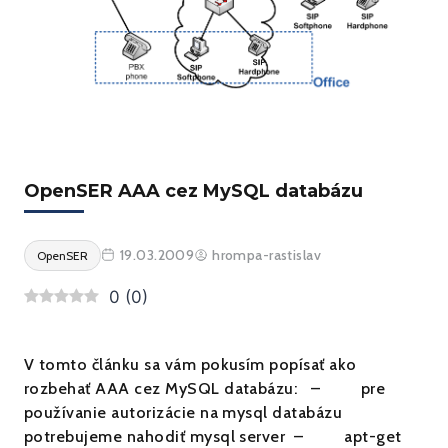
OpenSER AAA cez MySQL databázu
19.03.2009
hrompa-rastislav
OpenSER
0
(
0
)
V tomto článku sa vám pokusím popísať ako
rozbehať AAA cez MySQL databázu: – pre
používanie autorizácie na mysql databázu
potrebujeme nahodiť mysql server – apt-get