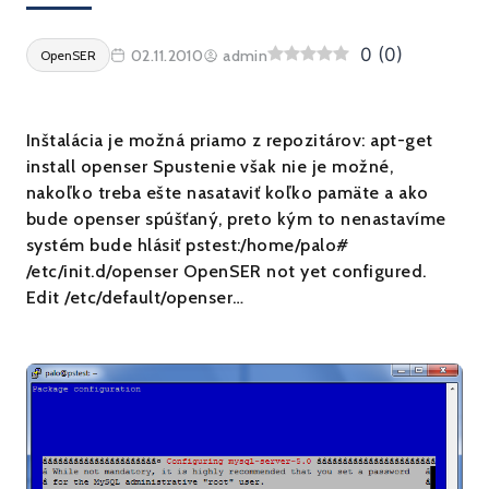
0
(
0
)
02.11.2010
admin
OpenSER
Inštalácia je možná priamo z repozitárov: apt-get
install openser Spustenie však nie je možné,
nakoľko treba ešte nasataviť koľko pamäte a ako
bude openser spúšťaný, preto kým to nenastavíme
systém bude hlásiť pstest:/home/palo#
/etc/init.d/openser OpenSER not yet configured.
Edit /etc/default/openser…