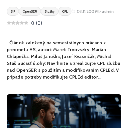
03.11.2009
admin
SIP
OpenSER
Služby
CPL
0
(
0
)
Článok založený na semestrálnych prácach z
predmetu AS, autori: Marek Trnovszký, Marián
Chlapečka, Miloš Januška, Jozef Kvasničák, Michal
Staš Súčasť úlohy: Navrhnite a zrealizujte CPL službu
nad OpenSER s použitím a modifikovaním CPLEd. V
prípade potreby modifikujte CPLEd editor…