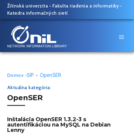
Skip
Žilinská univerzita
•
Fakulta riadenia a informatiky
•
to
Katedra informačných sietí
content
SIP
•
OpenSER
Domov
•
Aktuálna kategória:
OpenSER
Inštalácia OpenSER 1.3.2-3 s
autentifikáciou na MySQL na Debian
Lenny