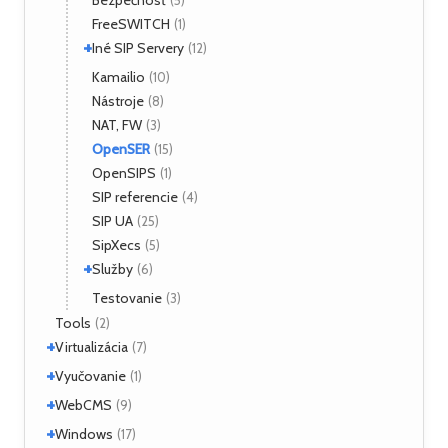
Bezpečnosť
(5)
VNX
(1)
FreeSWITCH
(1)
+
Iné SIP Servery
(12)
SER
Kamailio
(2)
(10)
Nástroje
(8)
NAT, FW
(3)
OpenSER
(15)
OpenSIPS
(1)
SIP referencie
(4)
SIP UA
(25)
SipXecs
(5)
+
Služby
(6)
CPL
Testovanie
(4)
(3)
Tools
(2)
+
Virtualizácia
(7)
+
OpenStack
Vyučovanie
(2)
(1)
VirtualBox
(3)
+
Dištančné vyučovanie
WebCMS
(1)
(9)
+
Vmware
(1)
+
Drupal
Windows
(3)
(17)