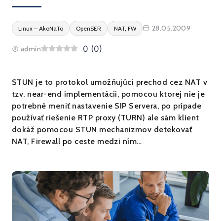
28.05.2009
Linux – AkoNaTo
OpenSER
NAT, FW
0
(
0
)
admin
STUN je to protokol umožňujúci prechod cez NAT v
tzv. near-end implementácii, pomocou ktorej nie je
potrebné meniť nastavenie SIP Servera, po prípade
používať riešenie RTP proxy (TURN) ale sám klient
dokáž pomocou STUN mechanizmov detekovať
NAT, Firewall po ceste medzi ním…