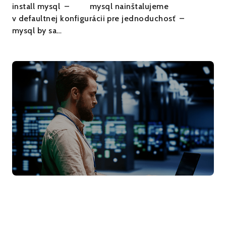
install mysql – mysql nainštalujeme
v defaultnej konfigurácii pre jednoduchosť –
mysql by sa…