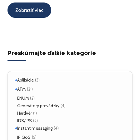
Zobraziť viac
Preskúmajte ďalšie kategórie
+
Aplikácie
(3)
+
Linux
ATM
(2)
(21)
ATM Linux
ENUM
(4)
(2)
+
Hardvér
Generátory prevádzky
(6)
(4)
Hardvér
(1)
ForeRunner LE155
(5)
IDS/IPS
(2)
+
Instant messaging
(4)
SIMPLE
IP QoS
(2)
(5)