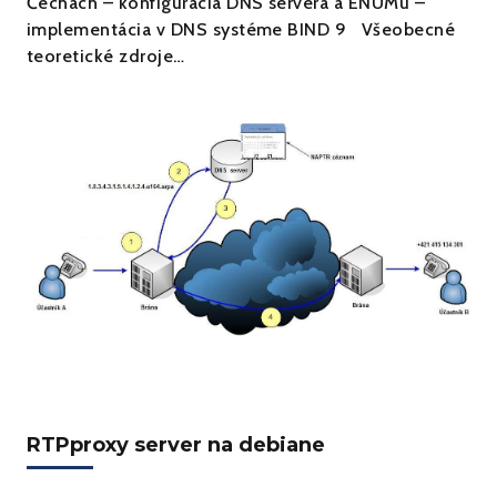
Čechách – konfigurácia DNS servera a ENUMu –
implementácia v DNS systéme BIND 9 Všeobecné
teoretické zdroje…
RTPproxy server na debiane