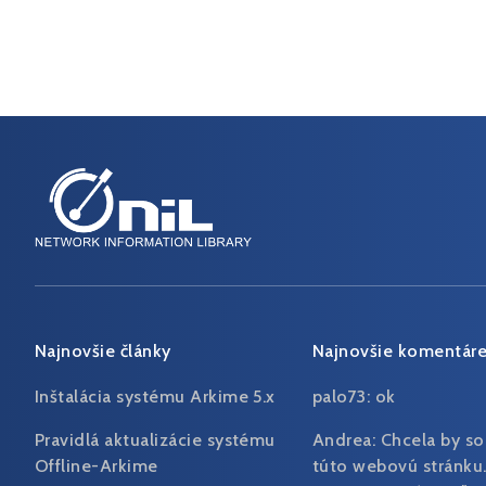
Najnovšie články
Najnovšie komentár
Inštalácia systému Arkime 5.x
palo73:
ok
Pravidlá aktualizácie systému
Andrea:
Chcela by so
Offline-Arkime
túto webovú stránku.