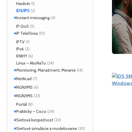
Hardvér
(1)
ForeRunner LE155
(5)
IDS/IPS
(2)
+
Instant messaging
(4)
SIMPLE
IP QoS
(2)
(5)
+
XMPP
IP Telefónia
(2)
(10)
VoIP
IPTV
(4)
(1)
IPv6
(2)
KNIHY
(6)
Linux – AkoNaTo
(34)
+
Monitoring, Manažment, Meranie
(14)
+
Nástroje
NetAcad
(3)
(7)
NetFlow
(2)
+
CCNA
NGN/IMS
(2)
(6)
sFlow
(1)
Príklady
(2)
+
Kamailio IMS
NGN/IMS
(2)
(23)
SNMP
(3)
OpenIMSCore
(3)
Kamailio IMS
Portál
(16)
(8)
+
OpenIMSCore
Prakticky – Cisco
(5)
(24)
+
ASA
Sieťová bezpečnosť
(1)
(24)
Monitoring
(1)
+
Analyzátory
Sieťové simulácie a modelovanie
(1)
(30)