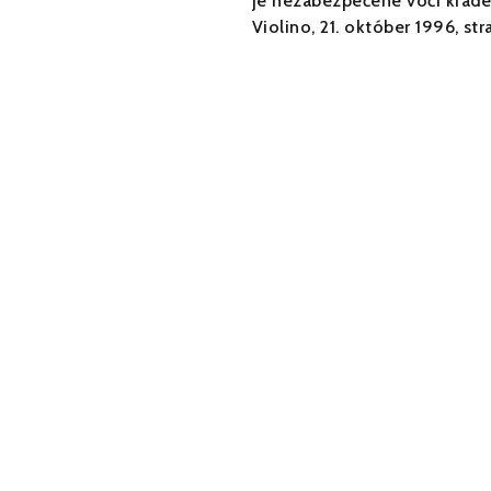
je nezabezpečené voči kráde
Violino, 21. október 1996, st