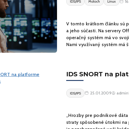
16
IDS/IPS
Moloch
Linux
V tomto krátkom článku sú p
a jeho súčasti. Na servery O
operačný systém má vo svoji
Nami využívaný systém má 
IDS SNORT na pla
25.01.2009
admin
IDS/IPS
„Hrozby pre podnikové dáta s
straty spôsobené útokmi na 