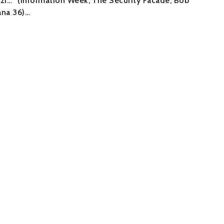
ži…“ (Information Week, The Security Facade, Bob
rana 36)…