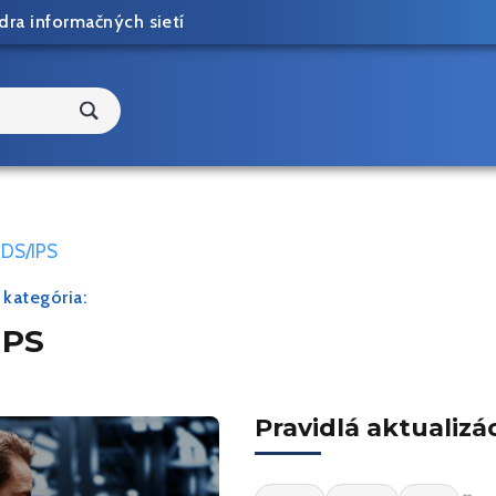
dra informačných sietí
IDS/IPS
 kategória:
IPS
Pravidlá aktualizá