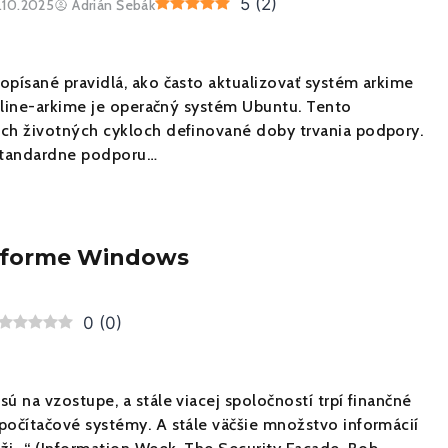
5
(
2
)
.10.2025
Adrián Šebák
opísané pravidlá, ako často aktualizovať systém arkime
ffline-arkime je operačný systém Ubuntu. Tento
ch životných cykloch definované doby trvania podpory.
štandardne podporu…
tforme Windows
0
(
0
)
ú na vzostupe, a stále viacej spoločností trpí finančné
počítačové systémy. A stále väčšie množstvo informácií