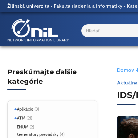
Skip
Žilinská univerzita
•
Fakulta riadenia a informatiky
•
Kate
to
content
Search
...
Domov
•
Preskúmajte ďalšie
kategórie
Aktuálna
IDS/
+
Aplikácie
(3)
+
Linux
ATM
(2)
(21)
ATM Linux
ENUM
(4)
(2)
+
Hardvér
Generátory prevádzky
(6)
(4)