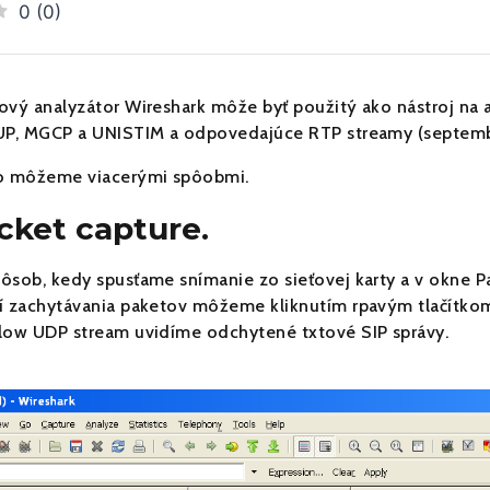
0
(
0
)
ový analyzátor Wireshark môže byť použitý ako nástroj na 
UP, MGCP a UNISTIM a odpovedajúce RTP streamy (septem
o môžeme viacerými spôobmi.
acket capture.
ôsob, kedy spusťame snímanie zo sieťovej karty a v okne P
í zachytávania paketov môžeme kliknutím rpavým tlačítkom
low UDP stream uvidíme odchytené txtové SIP správy.