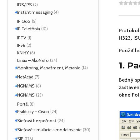
IDS/IPS
(2)
+
Instant messaging
(4)
SIMPLE
IP QoS
(2)
(5)
+
XMPP
IP Telefónia
(2)
(10)
Protokol
VoIP
IPTV
(4)
H323, IS
(1)
IPv6
(2)
Použiť h
KNIHY
(6)
Linux – AkoNaTo
(34)
1. P
+
Monitoring, Manažment, Meranie
(14)
+
Nástroje
NetAcad
(3)
(7)
Bežný sp
NetFlow
(2)
+
CCNA
NGN/IMS
(2)
(6)
zastaven
sFlow
(1)
Príklady
(2)
+
Kamailio IMS
okne Fol
NGN/IMS
(2)
(23)
SNMP
(3)
OpenIMSCore
(3)
Kamailio IMS
Portál
(16)
(8)
+
OpenIMSCore
Prakticky – Cisco
(5)
(24)
+
ASA
Sieťová bezpečnosť
(1)
(24)
Monitoring
(1)
+
Analyzátory
Sieťové simulácie a modelovanie
(1)
(30)
QoS
(1)
Moloch
(16)
+
Dynamips/Dynagen
SIP
(1)
(126)