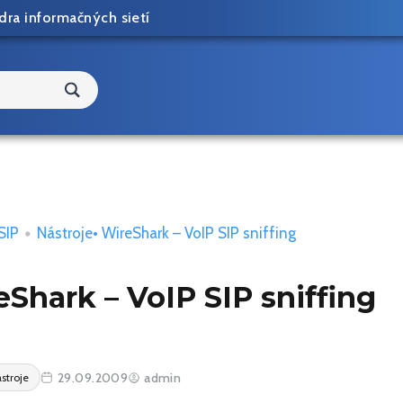
dra informačných sietí
SIP
•
Nástroje
• WireShark – VoIP SIP sniffing
Shark – VoIP SIP sniffing
29.09.2009
admin
stroje