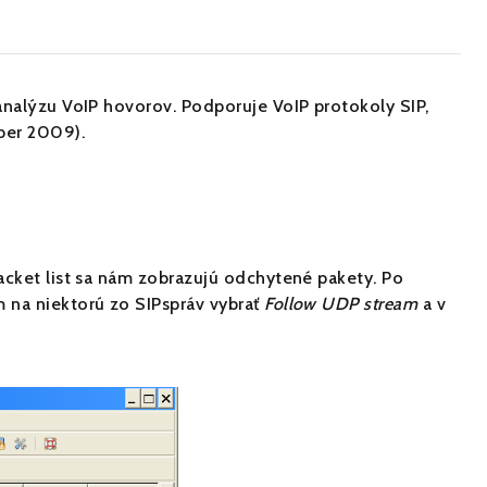
analýzu VoIP hovorov. Podporuje VoIP protokoly SIP,
ber 2009).
acket list sa nám zobrazujú odchytené pakety. Po
 na niektorú zo SIPspráv vybrať
Follow UDP stream
a v