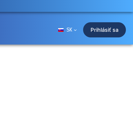
SK
Prihlásiť sa