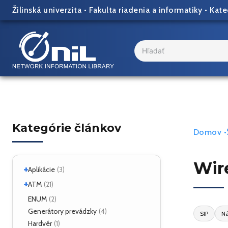
Skip
Žilinská univerzita
•
Fakulta riadenia a informatiky
•
Kate
to
content
Search
...
Kategórie článkov
Domov
•
Wire
+
Aplikácie
(3)
+
Linux
ATM
(2)
(21)
ATM Linux
ENUM
(4)
(2)
+
Hardvér
Generátory prevádzky
(6)
(4)
SIP
Ná
Hardvér
(1)
ForeRunner LE155
(5)