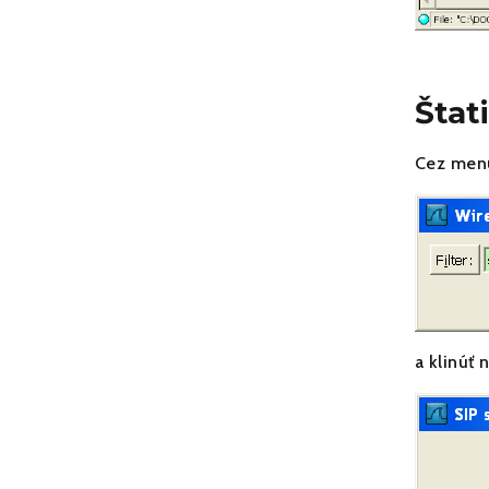
Štat
Cez menu
a klinúť 