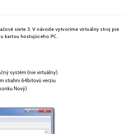
čové siete 3. V návode vytvoríme virtuálny stroj pre
ou kartou hostujúceho PC.
čný systém (nie virtuálny)
ém stiahni 64bitovú verziu
 ikonku Nový)