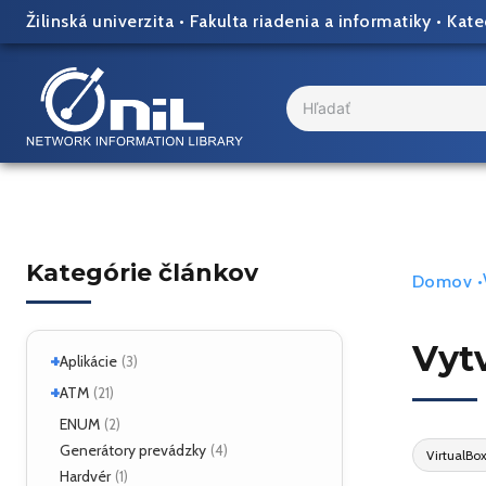
Skip
Žilinská univerzita
•
Fakulta riadenia a informatiky
•
Kate
to
content
Search
...
Kategórie článkov
Domov
•
Vytv
+
Aplikácie
(3)
+
Linux
ATM
(2)
(21)
ATM Linux
ENUM
(4)
(2)
+
Hardvér
Generátory prevádzky
(6)
(4)
VirtualBo
Hardvér
(1)
ForeRunner LE155
(5)