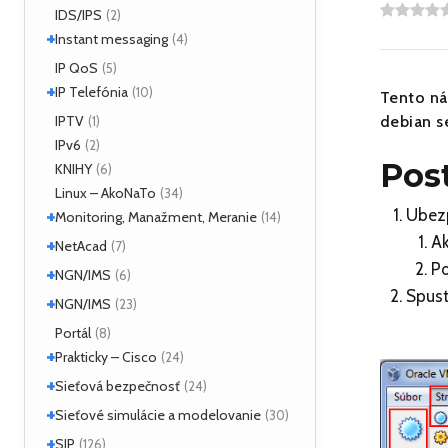
IDS/IPS
(2)
+
Instant messaging
(4)
SIMPLE
IP QoS
(2)
(5)
+
XMPP
IP Telefónia
(2)
(10)
Tento ná
VoIP
IPTV
(4)
debian s
(1)
IPv6
(2)
Pos
KNIHY
(6)
Linux – AkoNaTo
(34)
+
Ubezp
Monitoring, Manažment, Meranie
(14)
Ak
+
Nástroje
NetAcad
(3)
(7)
Po
NetFlow
(2)
+
CCNA
NGN/IMS
(2)
(6)
sFlow
(1)
Spust
Príklady
(2)
+
Kamailio IMS
NGN/IMS
(2)
(23)
SNMP
(3)
OpenIMSCore
(3)
Kamailio IMS
Portál
(16)
(8)
+
OpenIMSCore
Prakticky – Cisco
(5)
(24)
+
ASA
Sieťová bezpečnosť
(1)
(24)
Monitoring
(1)
+
Analyzátory
Sieťové simulácie a modelovanie
(1)
(30)
QoS
(1)
Moloch
(16)
+
Dynamips/Dynagen
SIP
(1)
(126)