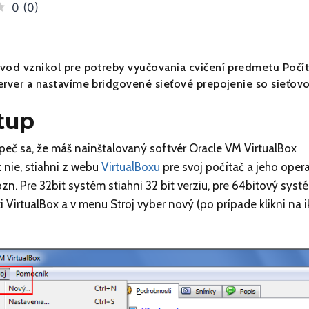
0
(
0
)
vod vznikol pre potreby vyučovania cvičení predmetu Počíta
erver a nastavíme bridgovené sieťové prepojenie so sieťov
tup
eč sa, že máš nainštalovaný softvér Oracle VM VirtualBox
 nie, stiahni z webu
VirtualBoxu
pre svoj počítač a jeho opera
zn. Pre 32bit systém stiahni 32 bit verziu, pre 64bitový syst
i VirtualBox a v menu Stroj vyber nový (po prípade klikni na