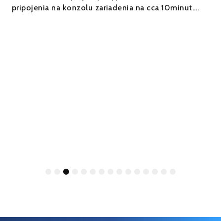
pripojenia na konzolu zariadenia na cca 10minut….
1
2
3
4
5
6
7
8
9
10
11
12
13
14
15