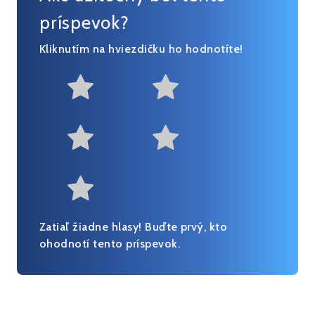
príspevok?
Kliknutím na hviezdičku ho hodnotíte!
Not at all useful
Somewhat us
Useful
Fairly useful
Very useful
Zatiaľ žiadne hlasy! Buďte prvý, kto
ohodnotí tento príspevok.