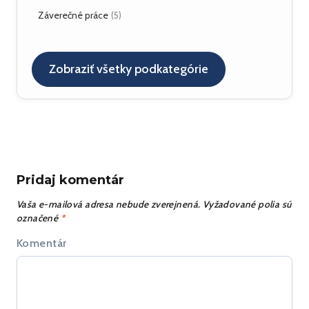
NAT, FW
(3)
Plugin
Windows 7
(1)
(3)
Hardvér
Záverečné práce
(1)
(5)
OpenSER
(15)
Nástroje
(4)
OpenSIPS
(1)
Referencie
(1)
SIP referencie
(4)
Zobraziť všetky podkategórie
SIP UA
(25)
SipXecs
(5)
+
Služby
(6)
CPL
Testovanie
(4)
(3)
Pridaj komentár
Vaša e-mailová adresa nebude zverejnená.
Vyžadované polia sú
označené
*
Komentár