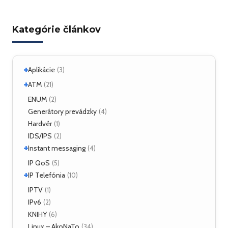
Kategórie článkov
+
Aplikácie
(3)
+
Linux
ATM
(2)
(21)
ATM Linux
ENUM
(4)
(2)
+
Hardvér
Generátory prevádzky
(6)
(4)
Hardvér
(1)
ForeRunner LE155
(5)
IDS/IPS
(2)
+
Instant messaging
(4)
SIMPLE
IP QoS
(2)
(5)
+
XMPP
IP Telefónia
(2)
(10)
VoIP
IPTV
(4)
(1)
IPv6
(2)
KNIHY
(6)
Linux – AkoNaTo
(34)