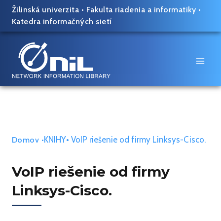
Skip
Žilinská univerzita
•
Fakulta riadenia a informatiky
•
to
Katedra informačných sietí
content
KNIHY
• VoIP riešenie od firmy Linksys-Cisco.
Domov
•
VoIP riešenie od firmy
Linksys-Cisco.