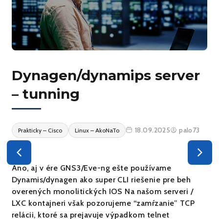
Dynagen/dynamips server
– tunning
18.09.2025
palo73
Prakticky – Cisco
Linux – AkoNaTo
Áno, aj v ére GNS3/Eve-ng ešte používame
Dynamis/dynagen ako super CLI riešenie pre beh
overených monolitických IOS Na našom serveri /
LXC kontajneri však pozorujeme “zamŕzanie” TCP
relácii, ktoré sa prejavuje výpadkom telnet