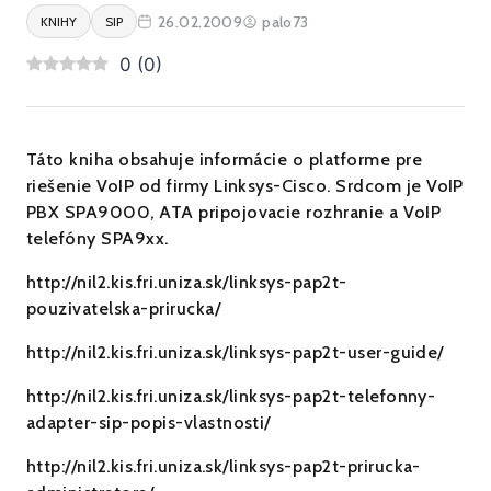
26.02.2009
palo73
KNIHY
SIP
0
(
0
)
Táto kniha obsahuje informácie o platforme pre
riešenie VoIP od firmy Linksys-Cisco. Srdcom je VoIP
PBX SPA9000, ATA pripojovacie rozhranie a VoIP
telefóny SPA9xx.
http://nil2.kis.fri.uniza.sk/linksys-pap2t-
pouzivatelska-prirucka/
http://nil2.kis.fri.uniza.sk/linksys-pap2t-user-guide/
http://nil2.kis.fri.uniza.sk/linksys-pap2t-telefonny-
adapter-sip-popis-vlastnosti/
http://nil2.kis.fri.uniza.sk/linksys-pap2t-prirucka-