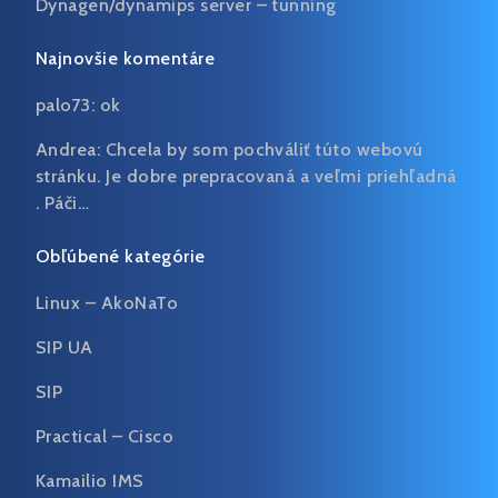
Dynagen/dynamips server – tunning
Najnovšie komentáre
palo73:
ok
Andrea:
Chcela by som pochváliť túto webovú
stránku. Je dobre prepracovaná a veľmi priehľadná
. Páči…
Obľúbené kategórie
Linux – AkoNaTo
SIP UA
SIP
Practical – Cisco
Kamailio IMS