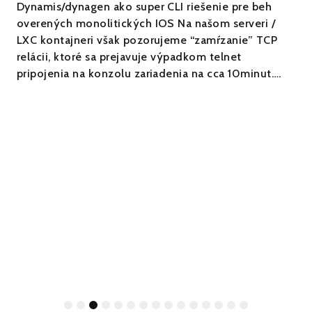
Dynamis/dynagen ako super CLI riešenie pre beh
overených monolitických IOS Na našom serveri /
LXC kontajneri však pozorujeme “zamŕzanie” TCP
relácii, ktoré sa prejavuje výpadkom telnet
pripojenia na konzolu zariadenia na cca 10minut….
1
2
3
4
5
6
7
8
9
10
11
12
13
14
15