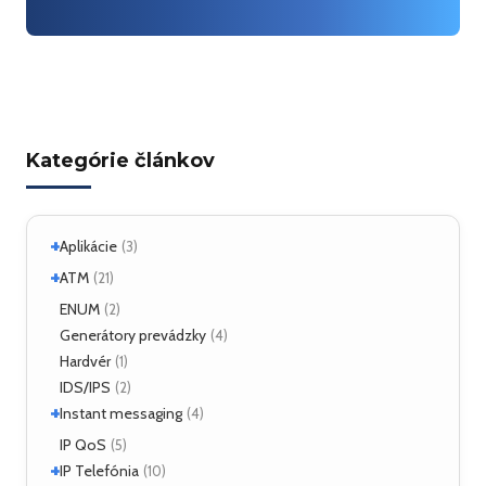
Kategórie článkov
+
Aplikácie
(3)
+
Linux
ATM
(2)
(21)
ATM Linux
ENUM
(4)
(2)
+
Hardvér
Generátory prevádzky
(6)
(4)
Hardvér
(1)
ForeRunner LE155
(5)
IDS/IPS
(2)
+
Instant messaging
(4)
SIMPLE
IP QoS
(2)
(5)
+
XMPP
IP Telefónia
(2)
(10)