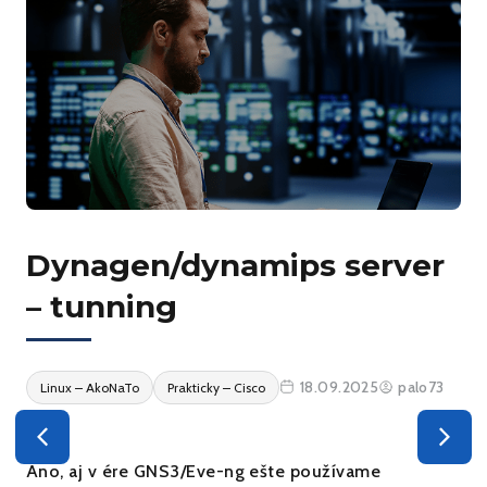
Dynagen/dynamips server
– tunning
18.09.2025
palo73
Linux – AkoNaTo
Prakticky – Cisco
Áno, aj v ére GNS3/Eve-ng ešte používame