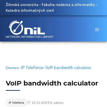
Skip
Žilinská univerzita
•
Fakulta riadenia a informatiky
•
to
Katedra informačných sietí
content
IP Telefónia
• VoIP bandwidth calculator
Domov
•
VoIP bandwidth calculator
25.01.2009
admin
IP Telefónia