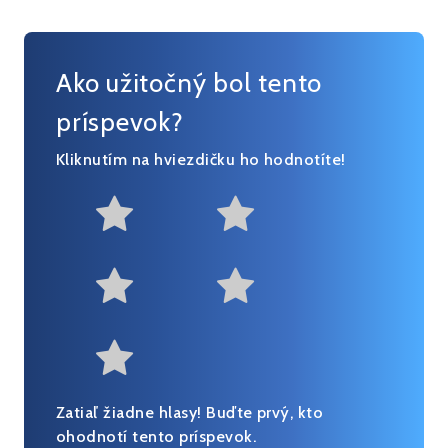
Ako užitočný bol tento
príspevok?
Kliknutím na hviezdičku ho hodnotíte!
Not at all useful
Somewhat us
Useful
Fairly useful
Very useful
Zatiaľ žiadne hlasy! Buďte prvý, kto
ohodnotí tento príspevok.