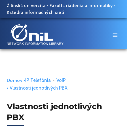
Skip
Žilinská univerzita
•
Fakulta riadenia a informatiky
•
to
Katedra informačných sietí
content
IP Telefónia
•
VoIP
Domov
•
• Vlastnosti jednotlivých PBX
Vlastnosti jednotlivých
PBX