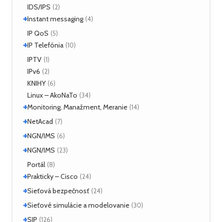
IDS/IPS
(2)
+
Instant messaging
(4)
SIMPLE
IP QoS
(2)
(5)
+
XMPP
IP Telefónia
(2)
(10)
VoIP
IPTV
(4)
(1)
IPv6
(2)
KNIHY
(6)
Linux – AkoNaTo
(34)
+
Monitoring, Manažment, Meranie
(14)
+
Nástroje
NetAcad
(3)
(7)
NetFlow
(2)
+
CCNA
NGN/IMS
(2)
(6)
sFlow
(1)
Príklady
(2)
+
Kamailio IMS
NGN/IMS
(2)
(23)
SNMP
(3)
OpenIMSCore
(3)
Kamailio IMS
Portál
(16)
(8)
+
OpenIMSCore
Prakticky – Cisco
(5)
(24)
+
ASA
Sieťová bezpečnosť
(1)
(24)
Monitoring
(1)
+
Analyzátory
Sieťové simulácie a modelovanie
(1)
(30)
QoS
(1)
Moloch
(16)
+
Dynamips/Dynagen
SIP
(1)
(126)