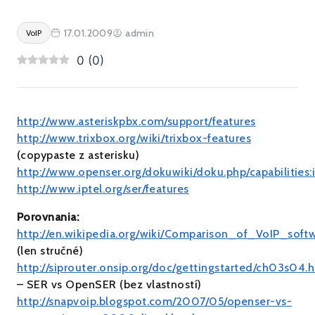
17.01.2009
admin
VoIP
0
(
0
)
http://www.asteriskpbx.com/support/features
http://www.trixbox.org/wiki/trixbox-features
(copypaste z asterisku)
http://www.openser.org/dokuwiki/doku.php/capabilities:
http://www.iptel.org/ser/features
Porovnania:
http://en.wikipedia.org/wiki/Comparison_of_VoIP_sof
(len stručné)
http://siprouter.onsip.org/doc/gettingstarted/ch03s04.
– SER vs OpenSER (bez vlastností)
http://snapvoip.blogspot.com/2007/05/openser-vs-