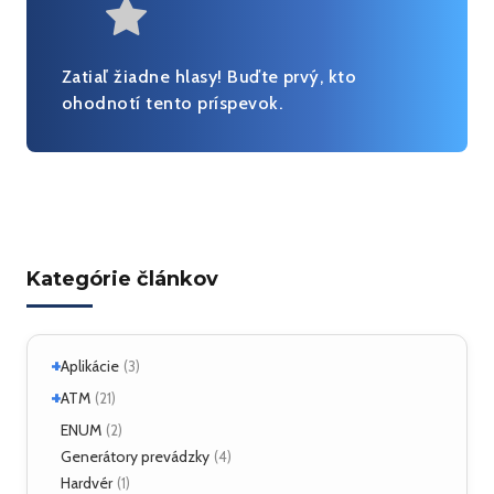
Very useful
Zatiaľ žiadne hlasy! Buďte prvý, kto
ohodnotí tento príspevok.
Kategórie článkov
+
Aplikácie
(3)
+
Linux
ATM
(2)
(21)
ATM Linux
ENUM
(4)
(2)
+
Hardvér
Generátory prevádzky
(6)
(4)
Hardvér
(1)
ForeRunner LE155
(5)