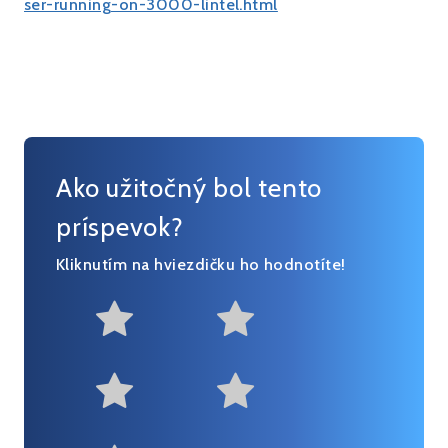
ser-running-on-3000-lintel.html
Ako užitočný bol tento
príspevok?
Kliknutím na hviezdičku ho hodnotíte!
Not at all useful
Somewhat us
Useful
Fairly useful