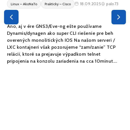
18.09.2025
palo73
Linux – AkoNaTo
Prakticky – Cisco
Áno, aj v ére GNS3/Eve-ng ešte používame
Dynamis/dynagen ako super CLI riešenie pre beh
overených monolitických IOS Na našom serveri /
LXC kontajneri však pozorujeme “zamŕzanie” TCP
relácii, ktoré sa prejavuje výpadkom telnet
pripojenia na konzolu zariadenia na cca 10minut….