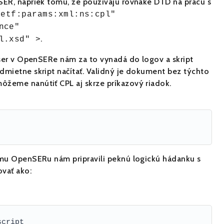
SER, napriek tomu, že používajú rovnaké DTD na prácu s
ietf:params:xml:ns:cpl"
nce"
.
l.xsd" >
rser v OpenSERe nám za to vynadá do logov a skript
dmietne skript načítať. Validný je dokument bez týchto
ôžeme nanútiť CPL aj skrze príkazový riadok.
ímu OpenSERu nám pripravili peknú logickú hádanku s
vať ako:
script 