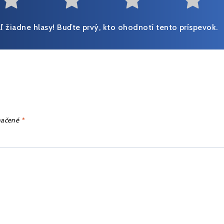
Not at all useful
Somewhat useful
Useful
Fai
aľ žiadne hlasy! Buďte prvý, kto ohodnotí tento príspevok.
načené
*