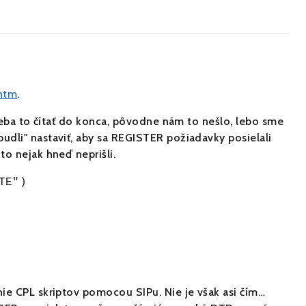
htm
.
reba to čítať do konca, pôvodne nám to nešlo, lebo sme
dli" nastaviť, aby sa REGISTER požiadavky posielali
o nejak hneď neprišli.
TE")
ie CPL skriptov pomocou SIPu. Nie je však asi čím…