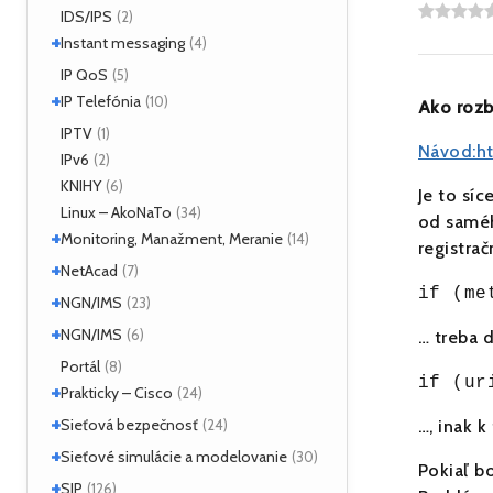
IDS/IPS
(2)
+
Instant messaging
(4)
SIMPLE
IP QoS
(2)
(5)
+
XMPP
IP Telefónia
(2)
(10)
Ako rozb
VoIP
IPTV
(4)
(1)
Návod:h
IPv6
(2)
KNIHY
(6)
Je to sí
Linux – AkoNaTo
(34)
od saméh
+
Monitoring, Manažment, Meranie
(14)
registra
+
Nástroje
NetAcad
(3)
(7)
if (me
NetFlow
(2)
+
CCNA
NGN/IMS
(2)
(23)
sFlow
(1)
Príklady
(2)
+
Kamailio IMS
NGN/IMS
(16)
(6)
… treba 
SNMP
(3)
OpenIMSCore
(5)
Kamailio IMS
Portál
(2)
(8)
if (ur
+
OpenIMSCore
Prakticky – Cisco
(3)
(24)
+
ASA
Sieťová bezpečnosť
(1)
(24)
…, inak k
Monitoring
(1)
+
Analyzátory
Sieťové simulácie a modelovanie
(1)
(30)
Pokiaľ b
QoS
(1)
Moloch
(16)
+
Dynamips/Dynagen
SIP
(1)
(126)