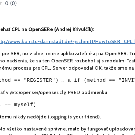
0
(
0
)
ehať CPL na OpenSERe (Andrej Krivulčík):
ttp://www.kom.tu-darmstadt.de/~jschmitt/HowToSER_CPL.
ce pre SER, no v plnej miere aplikovateľné aj na OpenSER. T
o nadšenia, že sa ten OpenSER rozbehol aj s modulmi "zabu
čnému procesu pre CPL. Server odpovedal OK, takže sme na t
thod == "REGISTER") … a if (method == "INVI
dať v /etc/openser/openser.cfg PRED podmienku
i == myself)
 tomu nikdy nedôjde (logging is your friend).
olo všetko nastavené správne, malo by fungovať uploadovan