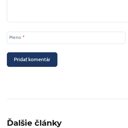
Meno
*
Ďalšie články