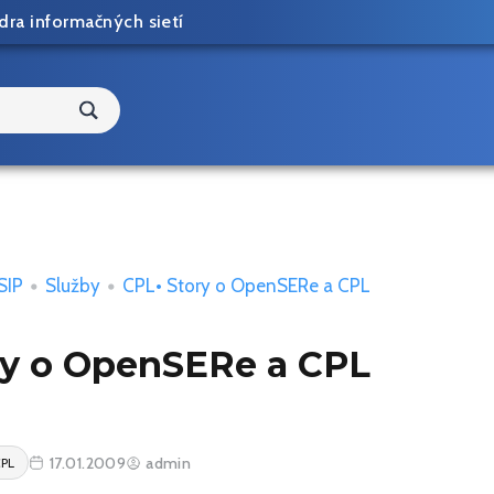
dra informačných sietí
SIP
•
Služby
•
CPL
• Story o OpenSERe a CPL
ry o OpenSERe a CPL
17.01.2009
admin
PL