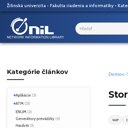
Skip
Žilinská univerzita
•
Fakulta riadenia a informatiky
•
Kate
to
content
Search
...
Kategórie článkov
Domov
•
Sto
+
Aplikácie
(3)
+
Linux
ATM
(2)
(21)
ATM Linux
ENUM
(4)
(2)
+
Hardvér
Generátory prevádzky
(6)
(4)
VoIP
C
Hardvér
(1)
ForeRunner LE155
(5)