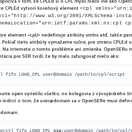
spočíva v tom, že CPLEd si o CPL myslí niečo iné ako Open
že CPLEd vytvorí koreňový element
<cpl xmlns="urn:
xsi="http://www.w3.org/2001/XMLSchema-insta
hemaLocation="urn:ietf:params:xml:ns:cpl cp
pre element <cpl/> nedefinuje atribúty xmlns atď, takže pa
. Pokiaľ tieto atribúty vymažeme ručne, pre zmenu CPLEd o
v. Na internete o tomto probléme ani zmienka. OpenSERu m
ácia pre SER tvrdí, že by malo zafungovať niečo ako:
tl fifo LOAD_CPL user@domain /path/to/cpl/script
utie open vyriešilo všetko, no kolegovia z vývojárskeho t
indícií o tom, že user@domain sa v OpenSERe musí defino
@domain.
serctl fifo LOAD_CPL 
sip:
user@domain /path/to/cpl/