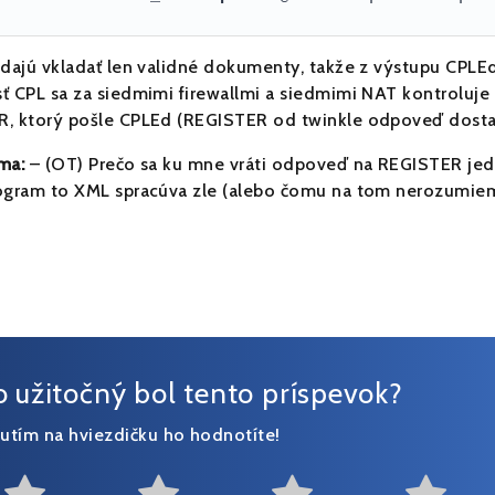
 dajú vkladať len validné dokumenty, takže z výstupu CPLE
ť CPL sa za siedmimi firewallmi a siedmimi NAT kontroluje ť
, ktorý pošle CPLEd (REGISTER od twinkle odpoveď dostane
 ma:
– (OT) Prečo sa ku mne vráti odpoveď na REGISTER je
ogram to XML spracúva zle (alebo čomu na tom nerozumiem
o užitočný bol tento príspevok?
nutím na hviezdičku ho hodnotíte!