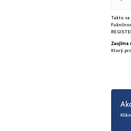
Takto sa
Fuknčnos
REGISTER
Zaujíma
Ktorý pr
Ak
Klik