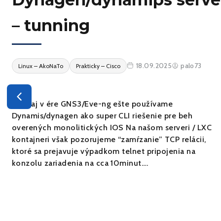
– tunning
18.09.2025
palo73
Linux – AkoNaTo
Prakticky – Cisco
Áno, aj v ére GNS3/Eve-ng ešte používame
Dynamis/dynagen ako super CLI riešenie pre beh
overených monolitických IOS Na našom serveri / LXC
kontajneri však pozorujeme “zamŕzanie” TCP relácii,
ktoré sa prejavuje výpadkom telnet pripojenia na
konzolu zariadenia na cca 10minut….