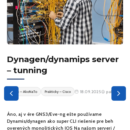
Dynagen/dynamips server
– tunning
18.09.2025
palo73
Linux – AkoNaTo
Prakticky – Cisco
Áno, aj v ére GNS3/Eve-ng ešte používame
Dynamis/dynagen ako super CLI riešenie pre beh
overených monolitických IOS Na našom serveri /