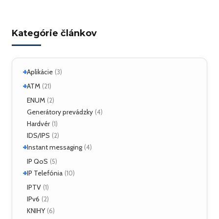
Kategórie článkov
+
Aplikácie
(3)
+
Linux
ATM
(2)
(21)
ATM Linux
ENUM
(4)
(2)
+
Hardvér
Generátory prevádzky
(6)
(4)
Hardvér
(1)
ForeRunner LE155
(5)
IDS/IPS
(2)
+
Instant messaging
(4)
SIMPLE
IP QoS
(2)
(5)
+
XMPP
IP Telefónia
(2)
(10)
VoIP
IPTV
(4)
(1)
IPv6
(2)
KNIHY
(6)