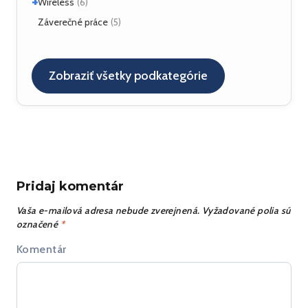
+
Komponenty
Windows 2003 server
(1)
Wireless
(3)
(6)
NAT, FW
(3)
Plugin
Windows 7
(1)
(3)
Hardvér
Záverečné práce
(1)
(5)
OpenSER
(15)
Nástroje
(4)
OpenSIPS
(1)
Referencie
(1)
SIP referencie
(4)
Zobraziť všetky podkategórie
SIP UA
(25)
SipXecs
(5)
+
Služby
(6)
CPL
Testovanie
(4)
(3)
Pridaj komentár
Vaša e-mailová adresa nebude zverejnená.
Vyžadované polia sú
označené
*
Komentár