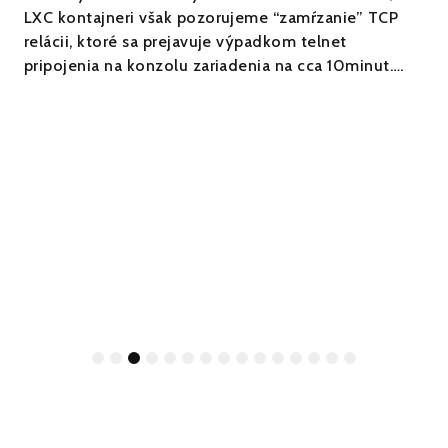
LXC kontajneri však pozorujeme “zamŕzanie” TCP
relácii, ktoré sa prejavuje výpadkom telnet
pripojenia na konzolu zariadenia na cca 10minut….
1
2
3
4
5
6
7
8
9
10
11
12
13
14
15