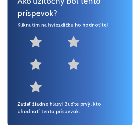
Ako užitočný bol tento
príspevok?
Kliknutím na hviezdičku ho hodnotíte!
Not at all useful
Somewhat us
Useful
Fairly useful
Very useful
Zatiaľ žiadne hlasy! Buďte prvý, kto
ohodnotí tento príspevok.