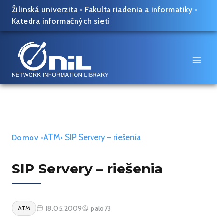
Skip
Žilinská univerzita
•
Fakulta riadenia a informatiky
•
to
Katedra informačných sietí
content
ATM
• SIP Servery – riešenia
Domov
•
SIP Servery – riešenia
18.05.2009
palo73
ATM