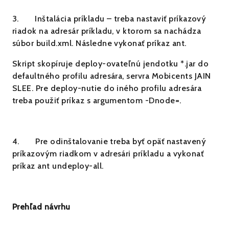
3.
Inštalácia príkladu – treba nastaviť príkazový
riadok na adresár príkladu, v ktorom sa nachádza
súbor build.xml. Následne vykonať príkaz
ant
.
Skript skopíruje deploy-ovateľnú jendotku *.jar do
defaultného profilu adresára, servra Mobicents JAIN
SLEE. Pre deploy-nutie do iného profilu adresára
treba použiť príkaz s argumentom
-Dnode=
.
4.
Pre odinštalovanie treba byť opäť nastavený
príkazovým riadkom v adresári príkladu a vykonať
príkaz
ant undeploy-all
.
Prehľad návrhu