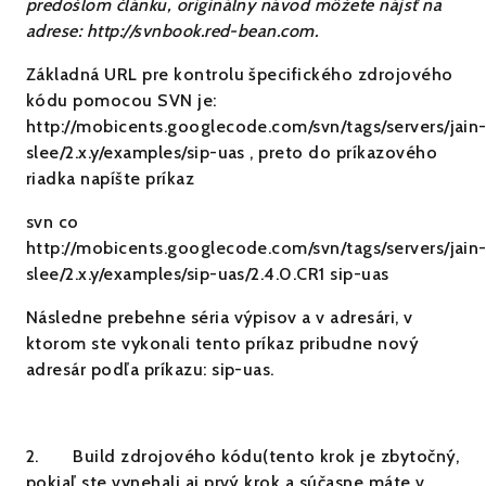
predošlom článku, originálny návod môžete nájsť na
adrese: http://svnbook.red-bean.com.
Základná URL pre kontrolu špecifického zdrojového
kódu pomocou SVN je:
http://mobicents.googlecode.com/svn/tags/servers/jain
slee/2.x.y/examples/sip-uas , preto do príkazového
riadka napíšte príkaz
svn co
http://mobicents.googlecode.com/svn/tags/servers/jain
slee/2.x.y/examples/sip-uas/2.4.0.CR1 sip-uas
Následne prebehne séria výpisov a v adresári, v
ktorom ste vykonali tento príkaz pribudne nový
adresár podľa príkazu: sip-uas.
2.
Build zdrojového kódu(tento krok je zbytočný,
pokiaľ ste vynehali aj prvý krok a súčasne máte v