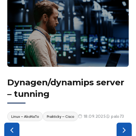
Dynagen/dynamips server
– tunning
18.09.2025
palo73
Linux – AkoNaTo
Prakticky – Cisco