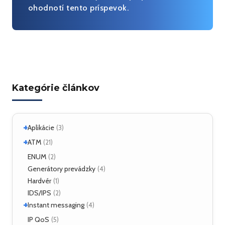
ohodnotí tento príspevok.
Kategórie článkov
+
Aplikácie
(3)
+
Linux
ATM
(2)
(21)
ATM Linux
ENUM
(4)
(2)
+
Hardvér
Generátory prevádzky
(6)
(4)
Hardvér
(1)
ForeRunner LE155
(5)
IDS/IPS
(2)
+
Instant messaging
(4)
SIMPLE
IP QoS
(2)
(5)