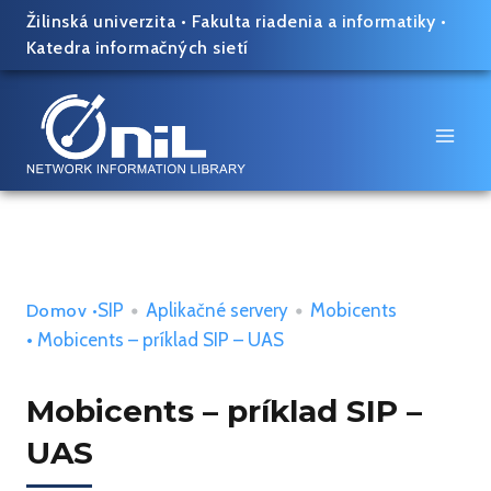
Skip
Žilinská univerzita
•
Fakulta riadenia a informatiky
•
to
Katedra informačných sietí
content
SIP
•
Aplikačné servery
•
Mobicents
Domov
•
• Mobicents – príklad SIP – UAS
Mobicents – príklad SIP –
UAS