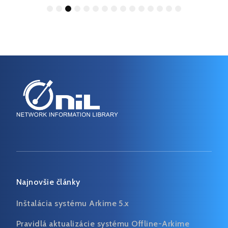
1
2
3
4
5
6
7
8
9
10
11
12
13
14
15
Najnovšie články
Inštalácia systému Arkime 5.x
Pravidlá aktualizácie systému Offline-Arkime