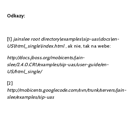
Odkazy:
[1]
jainslee root directory\examples\sip-uas\docs\en-
US\html_single
\
index.html
, ak nie, tak na webe:
http://docs.jboss.org/mobicents/jain-
slee/2.4.0.CR1/examples/sip-uas/user-guide/en-
US/html_single/
[2]
http://mobicents.googlecode.com/svn/trunk/servers/jain-
slee/examples/sip-uas