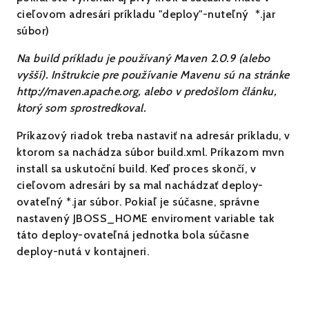
cieľovom adresári príkladu "deploy"-nuteľný
*.jar
súbor)
Na build príkladu je používaný Maven 2.0.9 (alebo
vyšší). Inštrukcie pre používanie Mavenu sú na stránke
http://maven.apache.org, alebo v predošlom článku,
ktorý som sprostredkoval.
Príkazový riadok treba nastaviť na adresár príkladu, v
ktorom sa nachádza súbor build.xml. Príkazom
mvn
install
sa uskutoční build. Keď proces skončí, v
cieľovom adresári by sa mal nachádzať deploy-
ovateľný *.jar súbor. Pokiaľ je súčasne, správne
nastavený JBOSS_HOME enviroment variable tak
táto deploy-ovateľná jednotka bola súčasne
deploy-nutá v kontajneri.