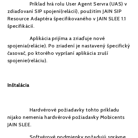
Príklad hrá rolu User Agent Servra (UAS) v
zdiaďovaní SIP spojení(relácií), použitím JAIN SIP
Resource Adaptéra špecifikovaného v JAIN SLEE 1.1
špecifikácií.
Aplikácia prijíma a zriaďuje nové
spojenia(relácie). Po zriadení je nastavený špecifický
časovač, po ktorého vypršaní aplikácia zruší
spojenie(reláciu).
Inštalácia
Hardvérové požiadavky tohto príkladu
nijako nemenia hardvérové požiadavky Mobicents
JAIN SLEE.
Softvérové podmienky požadujú správne