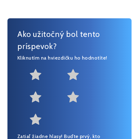
Ako užitočný bol tento
príspevok?
Kliknutím na hviezdičku ho hodnotíte!
Not at all useful
Somewhat us
Useful
Fairly useful
Very useful
Zatiaľ žiadne hlasy! Buďte prvý, kto