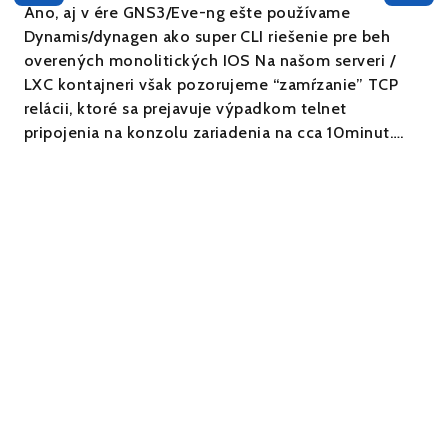
Áno, aj v ére GNS3/Eve-ng ešte používame
Dynamis/dynagen ako super CLI riešenie pre beh
overených monolitických IOS Na našom serveri /
LXC kontajneri však pozorujeme “zamŕzanie” TCP
relácii, ktoré sa prejavuje výpadkom telnet
pripojenia na konzolu zariadenia na cca 10minut….