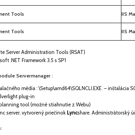
ent Tools
IIS M
ent Tools
IIS M
e Server Administration Tools
(RSAT)
soft .NET Framework 3.5 s SP1
odule Servermanager :
talačného média : \Setup\amd64\SQLNCLI.EXE
– inštalácia S
lverlight plug-in
planning tool (možné stiahnutie z Webu)
nc server, vytvorený priečinok
Lync
share. Administrátorský ú
: