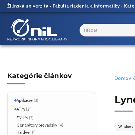
Skip
Žilinská univerzita
•
Fakulta riadenia a informatiky
•
Kate
to
content
Search
...
Kategórie článkov
Domov
•
Lyn
+
Aplikácie
(3)
+
Linux
ATM
(2)
(21)
ATM Linux
ENUM
(4)
(2)
+
Hardvér
Generátory prevádzky
(6)
(4)
Windows
Hardvér
(1)
ForeRunner LE155
(5)