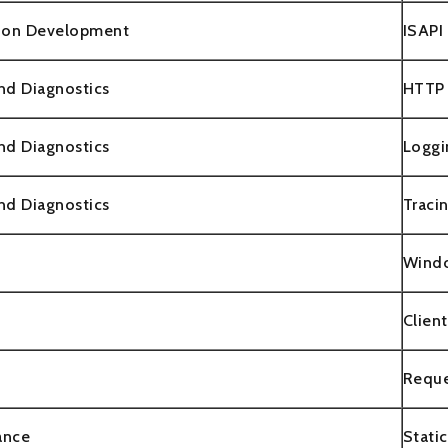
tion Development
ISAPI 
nd Diagnostics
HTTP 
nd Diagnostics
Loggi
nd Diagnostics
Traci
Windo
Clien
Reque
ance
Stati