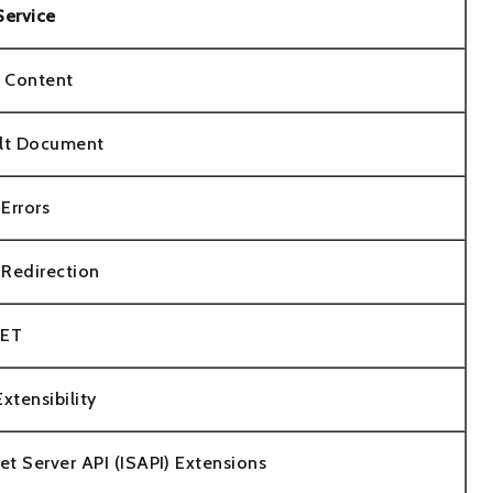
Service
c Content
lt Document
Errors
Redirection
NET
xtensibility
net Server API (ISAPI) Extensions