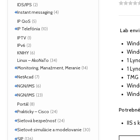
IDS/IPS
(2)
+
Instant messaging
(4)
SIMPLE
IP QoS
(2)
(5)
+
XMPP
IP Telefónia
(2)
(10)
Lab env
VoIP
IPTV
(4)
(1)
Windo
IPv6
(2)
Windo
KNIHY
(6)
1 Lyn
Linux – AkoNaTo
(34)
+
Monitoring, Manažment, Meranie
(14)
1 Lyn
+
Nástroje
NetAcad
(3)
TMG a
(7)
NetFlow
(2)
+
Wind
CCNA
NGN/IMS
(2)
(6)
sFlow
(1)
Príklady
(2)
+
Windo
Kamailio IMS
NGN/IMS
(2)
(23)
SNMP
(3)
OpenIMSCore
(3)
Kamailio IMS
Portál
(16)
(8)
Potrebné
+
OpenIMSCore
Prakticky – Cisco
(5)
(24)
+
ASA
Sieťová bezpečnosť
(1)
(24)
IIS s
Monitoring
(1)
+
Analyzátory
Sieťové simulácie a modelovanie
(1)
(30)
QoS
(1)
Moloch
(16)
+
Dynamips/Dynagen
SIP
(1)
(126)