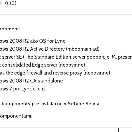
0
(
0
)
ironment:
ws 2008 R2 ako OS for Lync
ws 2008 R2 Active Directory (mbdomain.ad)
c server SE (The Standard Edition server podporuje IM, pres
c consolidated Edge server (nepovinné)
s the edge firewall and reverse proxy (nepovinné)
ows 2008 R2 CA standalone
ws 7 pre Lync client
 komponenty pre inštaláciu
v Setupe Servra:
 komponentami: