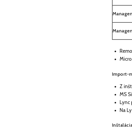
Managem
Managem
Remot
Micro
Import-m
Z inš
MS Si
Lync 
Na Ly
Inštalácia