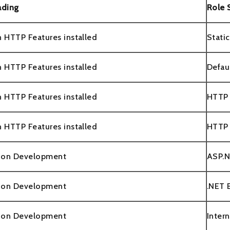
ading
Role 
HTTP Features installed
Stati
HTTP Features installed
Defau
HTTP Features installed
HTTP 
HTTP Features installed
HTTP 
tion Development
ASP.
tion Development
.NET E
tion Development
Inter