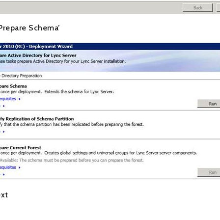
‘Prepare Schema’
ext