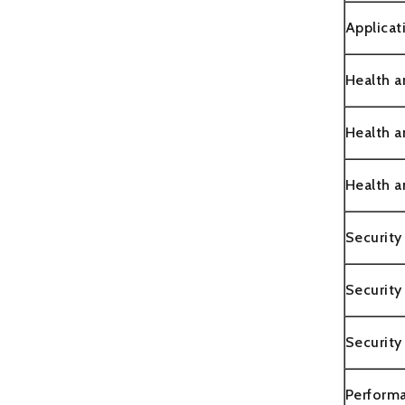
Applica
Health a
Health a
Health a
Security
Security
Security
Perform