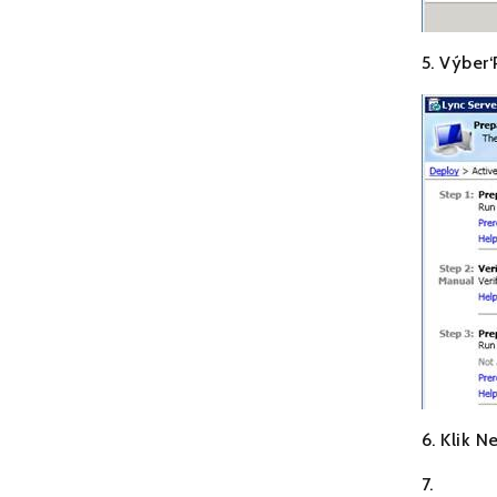
5. Výber
6. Klik N
7.