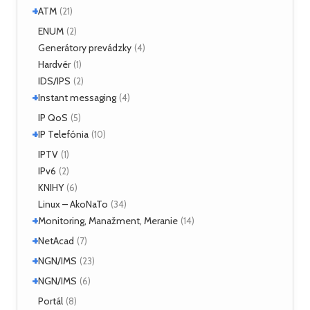
+
Linux
ATM
(2)
(21)
ATM Linux
ENUM
(4)
(2)
+
Hardvér
Generátory prevádzky
(6)
(4)
Hardvér
(1)
ForeRunner LE155
(5)
IDS/IPS
(2)
+
Instant messaging
(4)
SIMPLE
IP QoS
(2)
(5)
+
XMPP
IP Telefónia
(2)
(10)
VoIP
IPTV
(4)
(1)
IPv6
(2)
KNIHY
(6)
Linux – AkoNaTo
(34)
+
Monitoring, Manažment, Meranie
(14)
+
Nástroje
NetAcad
(3)
(7)
NetFlow
(2)
+
CCNA
NGN/IMS
(2)
(23)
sFlow
(1)
Príklady
(2)
+
Kamailio IMS
NGN/IMS
(16)
(6)
SNMP
(3)
OpenIMSCore
(5)
Kamailio IMS
Portál
(2)
(8)