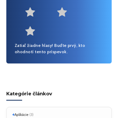
Not at all useful
Somewhat us
Useful
Fairly useful
Very useful
Zatiaľ žiadne hlasy! Buďte prvý, kto
ohodnotí tento príspevok.
Kategórie článkov
+
Aplikácie
(3)