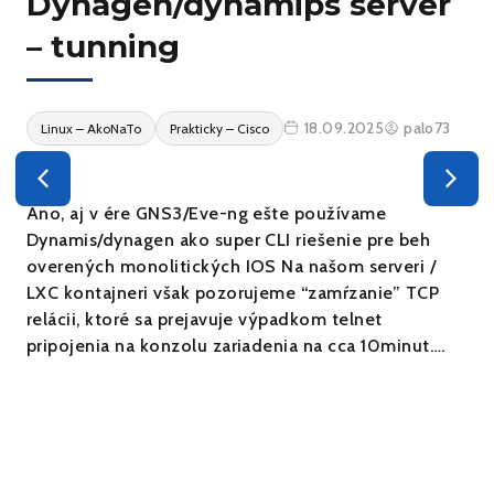
Dynagen/dynamips server
– tunning
18.09.2025
palo73
Linux – AkoNaTo
Prakticky – Cisco
Áno, aj v ére GNS3/Eve-ng ešte používame
Dynamis/dynagen ako super CLI riešenie pre beh
overených monolitických IOS Na našom serveri /
LXC kontajneri však pozorujeme “zamŕzanie” TCP
relácii, ktoré sa prejavuje výpadkom telnet
pripojenia na konzolu zariadenia na cca 10minut….