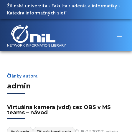
Skip
Žilinská univerzita
•
Fakulta riadenia a informatiky
•
to
Katedra informačných sietí
content
Články autora:
admin
Virtuálna kamera (vdd) cez OBS v MS
teams – návod
18.02.2021
admin
Vyučovanie
Dištančné vyučovanie