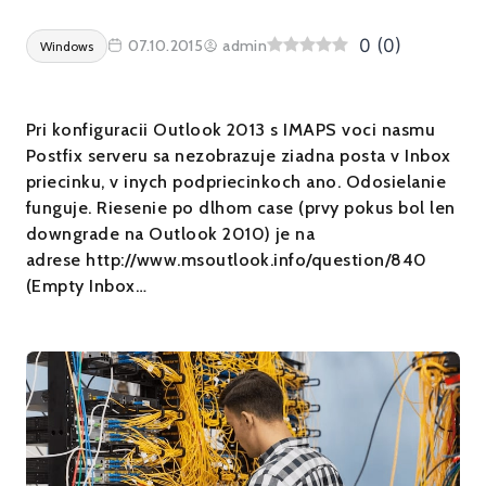
0
(
0
)
07.10.2015
admin
Windows
Pri konfiguracii Outlook 2013 s IMAPS voci nasmu
Postfix serveru sa nezobrazuje ziadna posta v Inbox
priecinku, v inych podpriecinkoch ano. Odosielanie
funguje. Riesenie po dlhom case (prvy pokus bol len
downgrade na Outlook 2010) je na
adrese http://www.msoutlook.info/question/840
(Empty Inbox…