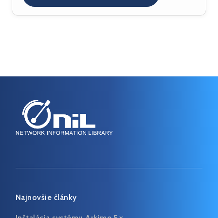
SipXecs
(5)
+
Služby
(6)
CPL
Testovanie
(4)
(3)
Najnovšie články
Inštalácia systému Arkime 5.x