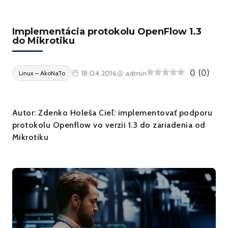
Implementácia protokolu OpenFlow 1.3
do Mikrotiku
0
(
0
)
18.04.2016
admin
Linux – AkoNaTo
Autor: Zdenko Holeša Cieľ: implementovať podporu
protokolu Openflow vo verzii 1.3 do zariadenia od
Mikrotiku