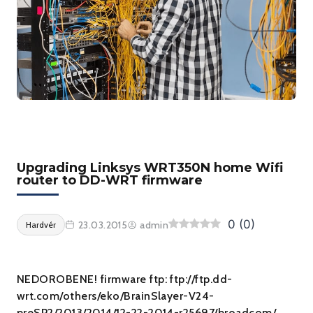
Upgrading Linksys WRT350N home Wifi
router to DD-WRT firmware
0
(
0
)
23.03.2015
admin
Hardvér
NEDOROBENE! firmware ftp: ftp://ftp.dd-
wrt.com/others/eko/BrainSlayer-V24-
preSP2/2013/2014/12-22-2014-r25697/broadcom/