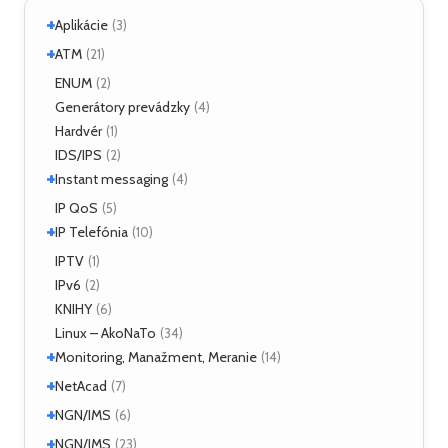
+
Aplikácie
(3)
+
Linux
ATM
(2)
(21)
ATM Linux
ENUM
(4)
(2)
+
Hardvér
Generátory prevádzky
(6)
(4)
Hardvér
(1)
ForeRunner LE155
(5)
IDS/IPS
(2)
+
Instant messaging
(4)
SIMPLE
IP QoS
(2)
(5)
+
XMPP
IP Telefónia
(2)
(10)
VoIP
IPTV
(4)
(1)
IPv6
(2)
KNIHY
(6)
Linux – AkoNaTo
(34)
+
Monitoring, Manažment, Meranie
(14)
+
Nástroje
NetAcad
(3)
(7)
NetFlow
(2)
+
CCNA
NGN/IMS
(2)
(6)
sFlow
(1)
Príklady
(2)
+
Kamailio IMS
NGN/IMS
(2)
(23)