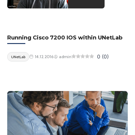
Running Cisco 7200 IOS within UNetLab
0
(
0
)
14.12.2016
admin
UNetLab