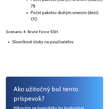
78
Počet paketov druhým smerom (dest):
170
Scenario 4: Brute Force SSH
Slovníkové útoky na používateľov
Ako užitočný bol tento
príspevok?
Kliknutím na hviezdičku ho hodnotíte!