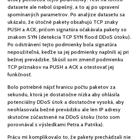
datasete ale nebol úspešný, a to aj po upravení
spomínaných parametrov. Po analýze datasetu sa
ukázalo, že útočné pakety obsahujú TCP znaky
PUSH a ACK, pričom signatúra očakávala pakety so
znakom SYN (detekcia TCP SYN flood DDoS útoku).
Po odstránení tejto podmienky bola signatúra
nepoužiteľná, keďže sa jej podmienky naplnili aj pri
bežnej prevádzke. Skúsil som zmeniť podmienku
TCP príznakov na PUSH a ACK a otestovať jej
funkčnosť.
Bolo potrebné nájsť hranicu počtu paketov za
sekundu, ktorá je dostatočne nízka aby ohlásila
potenciálny DDoS útok a dostatočne vysoká, aby
neohlasovala bežné prevádzku ale len IP adresy
skutočne zúčastnené na DDoS útoku (toto som
porovnával s výsledkami Petra a Patrika).
Prácu mi komplikovalo to, že pakety prechádzali nie