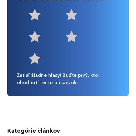
Not at all useful
Somewhat us
Useful
Fairly useful
Very useful
Zatiaľ žiadne hlasy! Buďte prvý, kto
ohodnotí tento príspevok.
Kategórie článkov