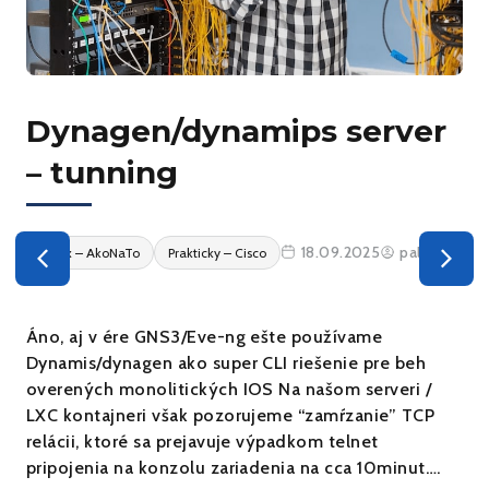
Autentifikácia klienta
pomocou 802.1X voči
RADIUS serveru v prostredí
GNS3
21.03.2025
mako2
Linux – AkoNaTo
Autor: Peter Mako Ako prvé si ukážeme konfiguráciu
RADIUS servera. V tomto príklade sme použili Kali
Linux pod označením Kali 2023.3 s dátumom
vydania 23. augusta 2023 a s jadrom 6.3.0. Na to aby
sme mohli začať so samotnou inštaláciou