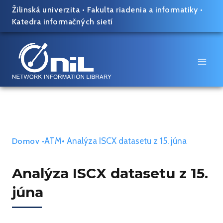
Skip
Žilinská univerzita
•
Fakulta riadenia a informatiky
•
to
Katedra informačných sietí
content
ATM
• Analýza ISCX datasetu z 15. júna
Domov
•
Analýza ISCX datasetu z 15.
júna