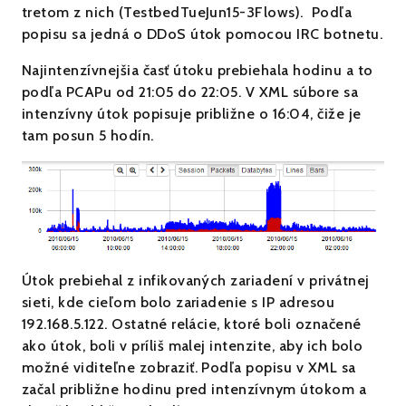
tretom z nich (TestbedTueJun15-3Flows). Podľa
popisu sa jedná o DDoS útok pomocou IRC botnetu.
Najintenzívnejšia časť útoku prebiehala hodinu a to
podľa PCAPu od 21:05 do 22:05. V XML súbore sa
intenzívny útok popisuje približne o 16:04, čiže je
tam posun 5 hodín.
Útok prebiehal z infikovaných zariadení v privátnej
sieti, kde cieľom bolo zariadenie s IP adresou
192.168.5.122. Ostatné relácie, ktoré boli označené
ako útok, boli v príliš malej intenzite, aby ich bolo
možné viditeľne zobraziť. Podľa popisu v XML sa
začal približne hodinu pred intenzívnym útokom a