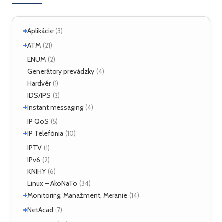
+
Aplikácie
(3)
+
Linux
ATM
(2)
(21)
ATM Linux
ENUM
(4)
(2)
+
Hardvér
Generátory prevádzky
(6)
(4)
Hardvér
(1)
ForeRunner LE155
(5)
IDS/IPS
(2)
+
Instant messaging
(4)
SIMPLE
IP QoS
(2)
(5)
+
XMPP
IP Telefónia
(2)
(10)
VoIP
IPTV
(4)
(1)
IPv6
(2)
KNIHY
(6)
Linux – AkoNaTo
(34)
+
Monitoring, Manažment, Meranie
(14)
+
Nástroje
NetAcad
(3)
(7)
NetFlow
(2)