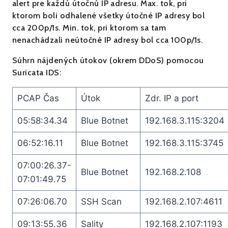
alert pre každú útočnú IP adresu. Max. tok, pri
ktorom boli odhalené všetky útočné IP adresy bol
cca 200p/1s. Min. tok, pri ktorom sa tam
nenachádzali neútočné IP adresy bol cca 100p/1s.
Súhrn nájdených útokov (okrem DDoS) pomocou
Suricata IDS:
PCAP Čas
Útok
Zdr. IP a port
05:58:34.34
Blue Botnet
192.168.3.115:3204
06:52:16.11
Blue Botnet
192.168.3.115:3745
07:00:26.37-
Blue Botnet
192.168.2.108
07:01:49.75
07:26:06.70
SSH Scan
192.168.2.107:4611
09:13:55.36
Sality
192.168.2.107:1193