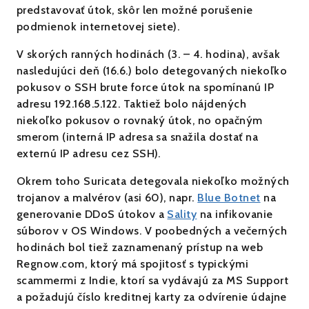
predstavovať útok, skôr len možné porušenie
podmienok internetovej siete).
V skorých ranných hodinách (3. – 4. hodina), avšak
nasledujúci deň (16.6.) bolo detegovaných niekoľko
pokusov o SSH brute force útok na spomínanú IP
adresu 192.168.5.122. Taktiež bolo nájdených
niekoľko pokusov o rovnaký útok, no opačným
smerom (interná IP adresa sa snažila dostať na
externú IP adresu cez SSH).
Okrem toho Suricata detegovala niekoľko možných
trojanov a malvérov (asi 60), napr.
Blue Botnet
na
generovanie DDoS útokov a
Sality
na infikovanie
súborov v OS Windows. V poobedných a večerných
hodinách bol tiež zaznamenaný prístup na web
Regnow.com, ktorý má spojitosť s typickými
scammermi z Indie, ktorí sa vydávajú za MS Support
a požadujú číslo kreditnej karty za odvírenie údajne