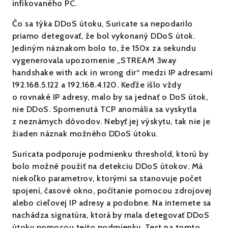
infikovaného PC.
Čo sa týka DDoS útoku, Suricate sa nepodarilo
priamo detegovať, že bol vykonaný DDoS útok.
Jediným náznakom bolo to, že 150x za sekundu
vygenerovala upozornenie „STREAM 3way
handshake with ack in wrong dir“ medzi IP adresami
192.168.5.122 a 192.168.4.120. Keďže išlo vždy
o rovnaké IP adresy, malo by sa jednať o DoS útok,
nie DDoS. Spomenutá TCP anomália sa vyskytla
z neznámych dôvodov. Nebyť jej výskytu, tak nie je
žiaden náznak možného DDoS útoku.
Suricata podporuje podmienku threshold, ktorú by
bolo možné použiť na detekciu DDoS útokov. Má
niekoľko parametrov, ktorými sa stanovuje počet
spojení, časové okno, počítanie pomocou zdrojovej
alebo cieľovej IP adresy a podobne. Na internete sa
nachádza signatúra, ktorá by mala detegovať DDoS
útoky pomocou tejto podmienky. Test na tomto