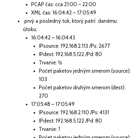
PCAP čas: cca 21:00 – 22:00
XML čas: 16:04:42 – 17:05:49
prvý a posledný tok, ktorý patrí danému
útoku:
16:04:42 – 16:04:43
IPsource: 192.168.2.113 /Ps: 2677
IPdest: 192.168.5.122 /Pd: 80
Trvanie: 1s
Počet paketov jedným smerom (source):
103
Počet paketov druhým smerom (dest):
270
17:05:48 – 17:05:49
IPsource: 192.168.2.110 /Ps: 4131
IPdest: 192.168.5.122 /Pd: 80
Trvanie: ?
Počet paketov jedným smerom (source):