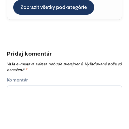
SIP referencie
(4)
Zobraziť všetky podkategórie
SIP UA
(25)
SipXecs
(5)
+
Služby
(6)
CPL
Testovanie
(4)
(3)
Pridaj komentár
Vaša e-mailová adresa nebude zverejnená.
Vyžadované polia sú
označené
*
Komentár