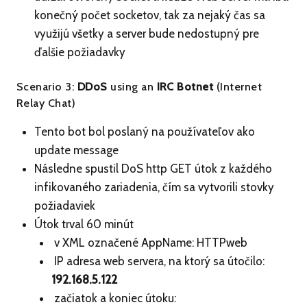
konečný počet socketov, tak za nejaký čas sa
využijú všetky a server bude nedostupný pre
ďalšie požiadavky
Scenario 3:
DDoS
using an
IRC Botnet
(Internet
Relay Chat)
Tento bot bol poslaný na používateľov ako
update message
Následne spustil DoS http GET útok z každého
infikovaného zariadenia, čím sa vytvorili stovky
požiadaviek
Útok trval 60 minút
v XML označené AppName: HTTPweb
IP adresa web servera, na ktorý sa útočilo:
192.168.5.122
začiatok a koniec útoku: