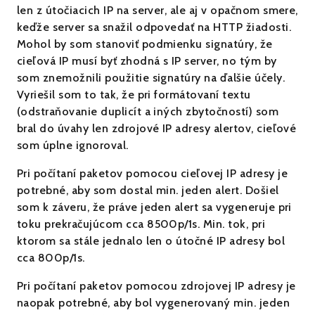
len z útočiacich IP na server, ale aj v opačnom smere,
keďže server sa snažil odpovedať na HTTP žiadosti.
Mohol by som stanoviť podmienku signatúry, že
cieľová IP musí byť zhodná s IP server, no tým by
som znemožnili použitie signatúry na ďalšie účely.
Vyriešil som to tak, že pri formátovaní textu
(odstraňovanie duplicít a iných zbytočností) som
bral do úvahy len zdrojové IP adresy alertov, cieľové
som úplne ignoroval.
Pri počítaní paketov pomocou cieľovej IP adresy je
potrebné, aby som dostal min. jeden alert. Došiel
som k záveru, že práve jeden alert sa vygeneruje pri
toku prekračujúcom cca 8500p/1s. Min. tok, pri
ktorom sa stále jednalo len o útočné IP adresy bol
cca 800p/1s.
Pri počítaní paketov pomocou zdrojovej IP adresy je
naopak potrebné, aby bol vygenerovaný min. jeden