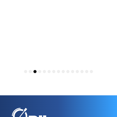
FreeRADIUS servera, musí…
1
2
3
4
5
6
7
8
9
10
11
12
13
14
15