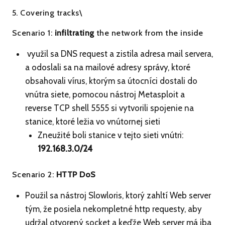
5. Covering tracks\
Scenario 1:
infiltrating
the network from the inside
využil sa DNS request a zistila adresa mail servera,
a odoslali sa na mailové adresy správy, ktoré
obsahovali vírus, ktorým sa útocníci dostali do
vnútra siete, pomocou nástroj Metasploit a
reverse TCP shell 5555 si vytvorili spojenie na
stanice, ktoré ležia vo vnútornej sieti
Zneužité boli stanice v tejto sieti vnútri:
192.168.3.0
/24
Scenario 2:
HTTP DoS
Použil sa nástroj Slowloris, ktorý zahltí Web server
tým, že posiela nekompletné http requesty, aby
udržal otvorený socket a keďže Web server má iba