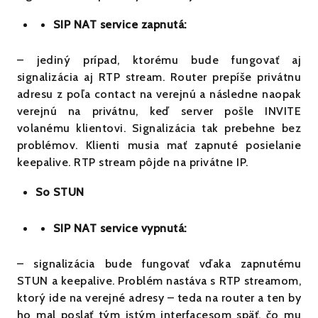
SIP NAT service zapnutá:
– jediný prípad, ktorému bude fungovať aj
signalizácia aj RTP stream. Router prepíše privátnu
adresu z poľa contact na verejnú a následne naopak
verejnú na privátnu, keď server pošle INVITE
volanému klientovi. Signalizácia tak prebehne bez
problémov. Klienti musia mať zapnuté posielanie
keepalive. RTP stream pôjde na privátne IP.
So STUN
SIP NAT service vypnutá:
– signalizácia bude fungovať vďaka zapnutému
STUN a keepalive. Problém nastáva s RTP streamom,
ktorý ide na verejné adresy – teda na router a ten by
ho mal poslať tým istým interfacesom späť, čo mu