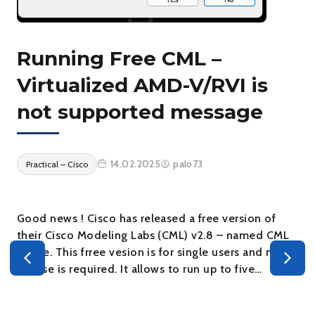
Running Free CML –
Virtualized AMD-V/RVI is
not supported message
H
L
W
14.02.2025
palo73
Practical – Cisco
Good news ! Cisco has released a free version of
W
their Cisco Modeling Labs (CML) v2.8 – named CML
– Free. This frree vesion is for single users and no
license is required. It allows to run up to five…
To 
Win
men