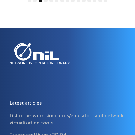
1
2
3
4
5
6
7
8
9
10
11
12
13
14
15
Latest articles
List of network simulators/emulators and network
virtualization tools
Tacacs for Ubuntu 20.04