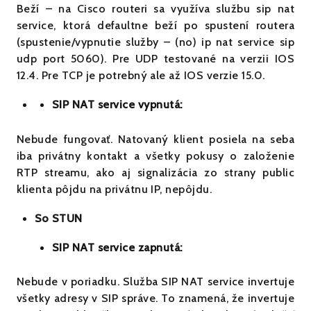
Beží – na Cisco routeri sa využíva službu sip nat
service, ktorá defaultne beží po spustení routera
(spustenie/vypnutie služby – (no) ip nat service sip
udp port 5060). Pre UDP testované na verzii IOS
12.4. Pre TCP je potrebný ale až IOS verzie 15.0.
SIP NAT service vypnutá:
Nebude fungovať. Natovaný klient posiela na seba
iba privátny kontakt a všetky pokusy o založenie
RTP streamu, ako aj signalizácia zo strany public
klienta pôjdu na privátnu IP, nepôjdu.
So STUN
SIP NAT service zapnutá:
Nebude v poriadku. Služba SIP NAT service invertuje
všetky adresy v SIP správe. To znamená, že invertuje