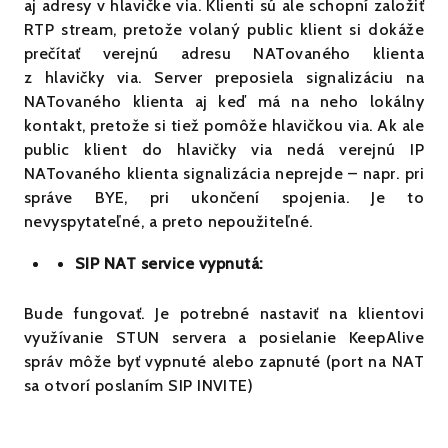
aj adresy v hlavičke via. Klienti sú ale schopní založiť
RTP stream, pretože volaný public klient si dokáže
prečítať verejnú adresu NATovaného klienta
z hlavičky via. Server preposiela signalizáciu na
NATovaného klienta aj keď má na neho lokálny
kontakt, pretože si tiež pomôže hlavičkou via. Ak ale
public klient do hlavičky via nedá verejnú IP
NATovaného klienta signalizácia neprejde – napr. pri
správe BYE, pri ukončení spojenia. Je to
nevyspytateľné, a preto nepoužiteľné.
SIP NAT service vypnutá:
Bude fungovať. Je potrebné nastaviť na klientovi
využívanie STUN servera a posielanie KeepAlive
správ môže byť vypnuté alebo zapnuté (port na NAT
sa otvorí poslaním SIP INVITE)