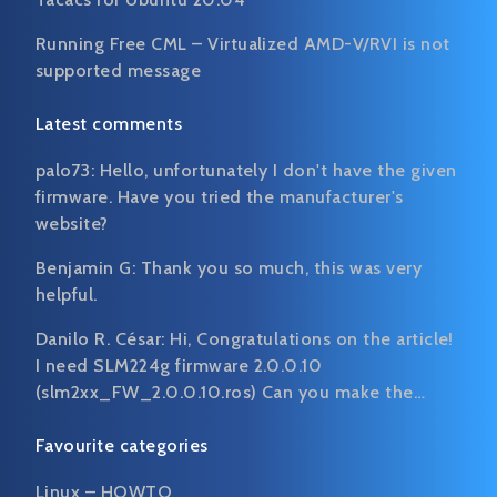
Running Free CML – Virtualized AMD-V/RVI is not
supported message
Latest comments
palo73:
Hello, unfortunately I don't have the given
firmware. Have you tried the manufacturer's
website?
Benjamin G:
Thank you so much, this was very
helpful.
Danilo R. César:
Hi, Congratulations on the article!
I need SLM224g firmware 2.0.0.10
(slm2xx_FW_2.0.0.10.ros) Can you make the…
Favourite categories
Linux – HOWTO