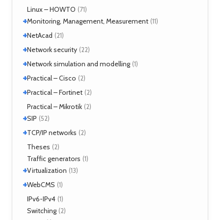
Tools
Linux – HOWTO
(2)
(71)
+
Monitoring, Management, Measurement
(11)
+
SNMP
NetAcad
(1)
(21)
Tools
(6)
+
CCNA
Network security
(12)
(22)
Exercises
(1)
+
Analyzers
Network simulation and modelling
(4)
(1)
Attacks
(2)
+
GNS3
Practical – Cisco
(1)
(2)
Moloch
(14)
+
Security
Practical – Fortinet
(1)
(2)
TLS
(1)
Fortigate
Practical – Mikrotik
(2)
(2)
+
SIP
(52)
+
Application servers
TCP/IP networks
(1)
(2)
Asterisk
(3)
Tools
Theses
(2)
(2)
FreeSWITCH
(2)
Traffic generators
(1)
Kamailio
(29)
+
Virtualization
(13)
NAT, FW
(5)
+
VirtualBox
WebCMS
(12)
(1)
OpenSER
(2)
XenServer
(1)
Drupal
IPv6-IPv4
(1)
(1)
Switching
(2)