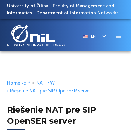
Skip
University of Žilina
•
Faculty of Management and
to
Informatics
•
Department of Information Networks
content
Toggle
EN
child
menu
SIP
•
NAT, FW
Home
•
• Riešenie NAT pre SIP OpenSER server
Riešenie NAT pre SIP
OpenSER server