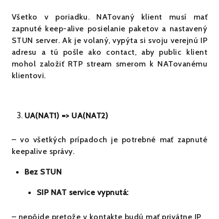
Všetko v poriadku. NATovaný klient musí mať
zapnuté keep-alive posielanie paketov a nastavený
STUN server. Ak je volaný, vypýta si svoju verejnú IP
adresu a tú pošle ako contact, aby public klient
mohol založiť RTP stream smerom k NATovanému
klientovi.
UA(NAT1) =
> UA(NAT2)
– vo všetkých prípadoch je potrebné mať zapnuté
keepalive správy.
Bez STUN
SIP NAT service vypnutá:
– nepôjde pretože v kontakte budú mať privátne IP