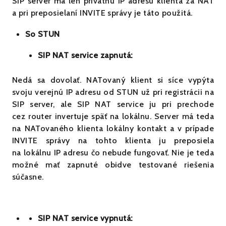
SIP server má len privátnu IP adresu klienta za NAT
a pri preposielaní INVITE správy je táto použitá.
So STUN
SIP NAT service zapnutá:
Nedá sa dovolať. NATovaný klient si síce vypýta
svoju verejnú IP adresu od STUN už pri registrácii na
SIP server, ale SIP NAT service ju pri prechode
cez router invertuje späť na lokálnu. Server má teda
na NATovaného klienta lokálny kontakt a v prípade
INVITE správy na tohto klienta ju preposiela
na lokálnu IP adresu čo nebude fungovať. Nie je teda
možné mať zapnuté obidve testované riešenia
súčasne.
SIP NAT service vypnutá: