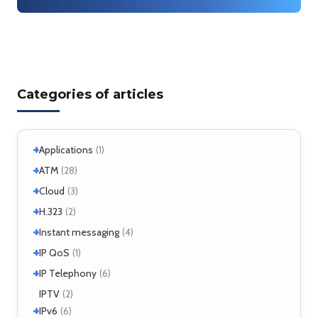
Categories of articles
+
Applications
(1)
+
+
Windows
ATM
(1)
(28)
+
+
Windows 7
Interworking
(1)
Cloud
(5)
(3)
+
CLIP
Cloud services
(1)
H.323
(1)
(2)
LANE
MicroStack
(1)
(2)
+
H.323 – references
Instant messaging
(2)
(4)
MPLS
(1)
+
SIMPLE
IP QoS
(2)
(1)
MPOA
(1)
XMPP
(2)
+
References
IP Telephony
(1)
(6)
NHRP
(1)
Tools
(1)
VoIP
IPTV
(3)
(2)
+
IPv6
(6)